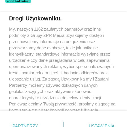
świadczeń zdrowotnych w rozumieniu art. 3 ust 1 ustawy o
działalności leczniczej.
Drogi Użytkowniku,
Żaden utwór zamieszczony w serwisie nie może być powielany i
My, naszych 1162 zaufanych partnerów oraz inne
rozpowszechniany lub dalej rozpowszechniany w jakikolwiek sposób
(w tym także elektroniczny lub mechaniczny) na jakimkolwiek polu
podmioty z Grupy ZPR Media uzyskujemy dostęp i
eksploatacji w jakiejkolwiek formie, włącznie z umieszczaniem w
przechowujemy informacje na urządzeniu oraz
Internecie bez pisemnej zgody właściciela praw. Jakiekolwiek użycie
przetwarzamy dane osobowe, takie jak unikalne
lub wykorzystanie utworów w całości lub w części z naruszeniem
prawa, tzn. bez właściwej zgody, jest zabronione pod groźbą kary i
identyfikatory, standardowe informacje wysyłane przez
może być ścigane prawnie.
urządzenie czy dane przeglądania w celu zapewniania
spersonalizowanych reklam, wybór spersonalizowanych
treści, pomiar reklam i treści, badanie odbiorców oraz
ulepszanie usług. Za zgodą Użytkownika my i Zaufani
Partnerzy możemy używać dokładnych danych
geolokalizacyjnych oraz aktywnie skanować
charakterystykę urządzenia do celów identyfikacji.
O nas
Ponieważ cenimy Twoją prywatność, prosimy o zgodę na
korzystanie z tych technologii poprzez kliknięcie
Informacje prawne
„Akceptuję”. Zgoda jest dobrowolna i zawsze możesz ją
Nasze serwisy
zmienić/wycofać klikając przycisk ustawień prywatności
PARTNERZY
USTAWIENIA