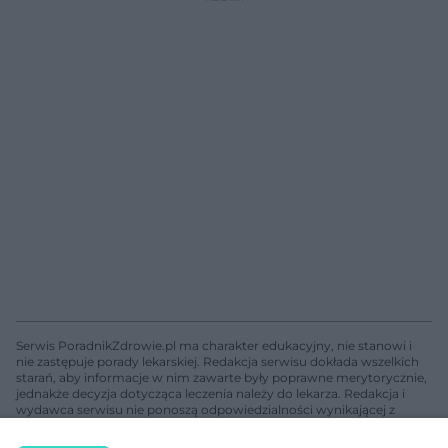
Serwis PoradnikZdrowie.pl ma charakter edukacyjny, nie stanowi i
nie zastępuje porady lekarskiej. Redakcja serwisu dokłada wszelkich
starań, aby informacje w nim zawarte były poprawne merytorycznie,
jednakże decyzja dotycząca leczenia należy do lekarza. Redakcja i
wydawca serwisu nie ponoszą odpowiedzialności wynikającej z
zastosowania informacji zamieszczonych na stronach serwisu, który
nie prowadzi działalności leczniczej polegającej na udzielaniu