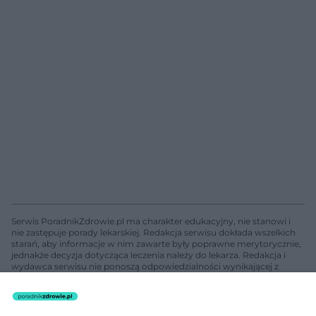
Serwis PoradnikZdrowie.pl ma charakter edukacyjny, nie stanowi i
nie zastępuje porady lekarskiej. Redakcja serwisu dokłada wszelkich
starań, aby informacje w nim zawarte były poprawne merytorycznie,
jednakże decyzja dotycząca leczenia należy do lekarza. Redakcja i
wydawca serwisu nie ponoszą odpowiedzialności wynikającej z
zastosowania informacji zamieszczonych na stronach serwisu, który
nie prowadzi działalności leczniczej polegającej na udzielaniu
świadczeń zdrowotnych w rozumieniu art. 3 ust 1 ustawy o
działalności leczniczej.