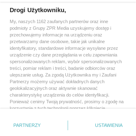
Drogi Użytkowniku,
Żaden utwór zamieszczony w serwisie nie może być powielany i
My, naszych 1162 zaufanych partnerów oraz inne
rozpowszechniany lub dalej rozpowszechniany w jakikolwiek sposób
(w tym także elektroniczny lub mechaniczny) na jakimkolwiek polu
podmioty z Grupy ZPR Media uzyskujemy dostęp i
eksploatacji w jakiejkolwiek formie, włącznie z umieszczaniem w
przechowujemy informacje na urządzeniu oraz
Internecie bez pisemnej zgody właściciela praw. Jakiekolwiek użycie
przetwarzamy dane osobowe, takie jak unikalne
lub wykorzystanie utworów w całości lub w części z naruszeniem
prawa, tzn. bez właściwej zgody, jest zabronione pod groźbą kary i
identyfikatory, standardowe informacje wysyłane przez
może być ścigane prawnie.
urządzenie czy dane przeglądania w celu zapewniania
spersonalizowanych reklam, wybór spersonalizowanych
treści, pomiar reklam i treści, badanie odbiorców oraz
ulepszanie usług. Za zgodą Użytkownika my i Zaufani
Partnerzy możemy używać dokładnych danych
geolokalizacyjnych oraz aktywnie skanować
charakterystykę urządzenia do celów identyfikacji.
O nas
Ponieważ cenimy Twoją prywatność, prosimy o zgodę na
korzystanie z tych technologii poprzez kliknięcie
Informacje prawne
„Akceptuję”. Zgoda jest dobrowolna i zawsze możesz ją
Nasze serwisy
zmienić/wycofać klikając przycisk ustawień prywatności
PARTNERZY
USTAWIENIA
znajdujący się w lewym dolnym rogu strony
. Niektóre
© 2026 Grupa ZPR Media