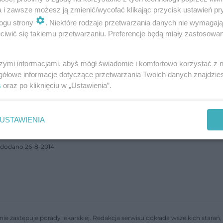
ich żywieni…
a i zawsze możesz ją zmienić/wycofać klikając przycisk ustawień pr
dodano 5-10-2018
ogu strony
. Niektóre rodzaje przetwarzania danych nie wymagaj
iwić się takiemu przetwarzaniu. Preferencje będą miały zastosowanie
Dieta na masę dla ektomorfika. Jaka dieta
szymi informacjami, abyś mógł świadomie i komfortowo korzystać z
gółowe informacje dotyczące przetwarzania Twoich danych znajdzi
sprawi, że ektomorfik zwiększy masę?
s
oraz po kliknięciu w „Ustawienia”.
Dieta na masę dla ektomorfika powinna być wysokokaloryczna,
zawierać odpowiednie ilości potrzebnych składników. Jadłospis 
masę dla ektomorfika powinien bazować na produktach wysoki
USTAWIENIA
jakości. Diet…
dodano 26-8-2014
nie zastępuje porady lekarskiej. Redakcja serwisu dokłada wszelkich stara