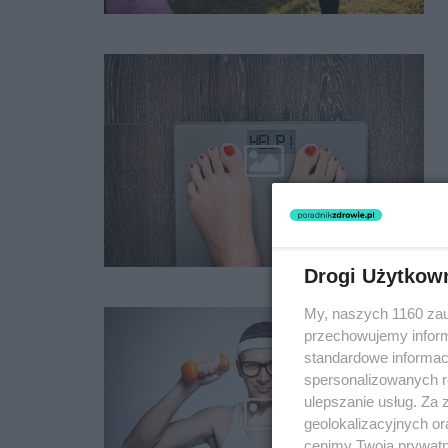
Drogi Użytkow
My, naszych 1160 zau
przechowujemy informa
standardowe informac
spersonalizowanych re
ulepszanie usług. Za
geolokalizacyjnych or
cenimy Twoją prywatno