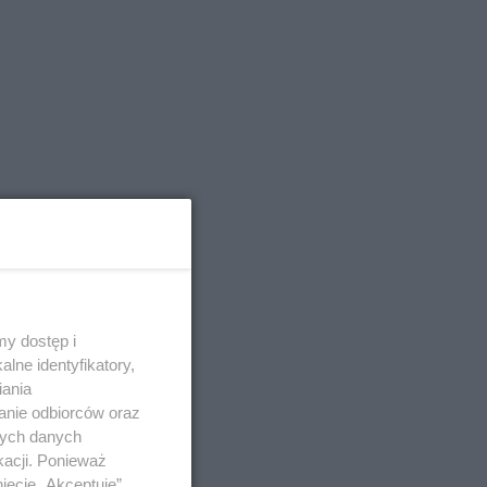
y dostęp i
ę
lne identyfikatory,
iania
anie odbiorców oraz
nych danych
kacji. Ponieważ
 w
ięcie „Akceptuję”.