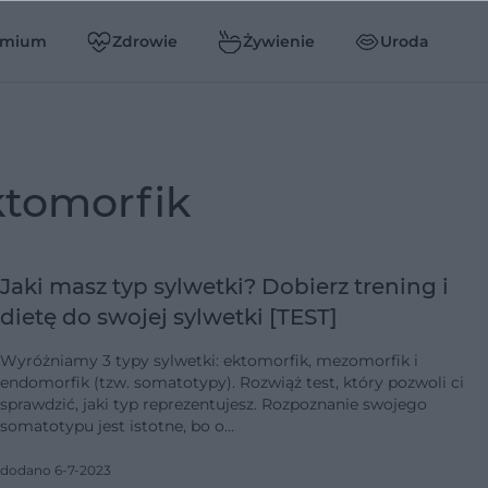
emium
Zdrowie
Żywienie
Uroda
ektomorfik
Jaki masz typ sylwetki? Dobierz trening i
dietę do swojej sylwetki [TEST]
Wyróżniamy 3 typy sylwetki: ektomorfik, mezomorfik i
endomorfik (tzw. somatotypy). Rozwiąż test, który pozwoli ci
sprawdzić, jaki typ reprezentujesz. Rozpoznanie swojego
somatotypu jest istotne, bo o…
dodano 6-7-2023