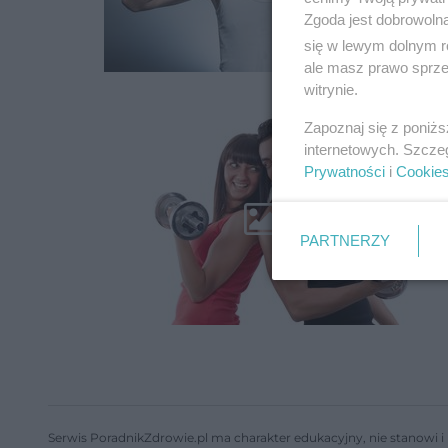
Zgoda jest dobrowoln
się w lewym dolnym r
ale masz prawo sprzec
witrynie.
Zapoznaj się z poniż
internetowych. Szcze
Prywatności
i
Cookie
PARTNERZY
Serwis PoradnikZdrowie.pl ma charakter edukacyjny, nie stanowi i 