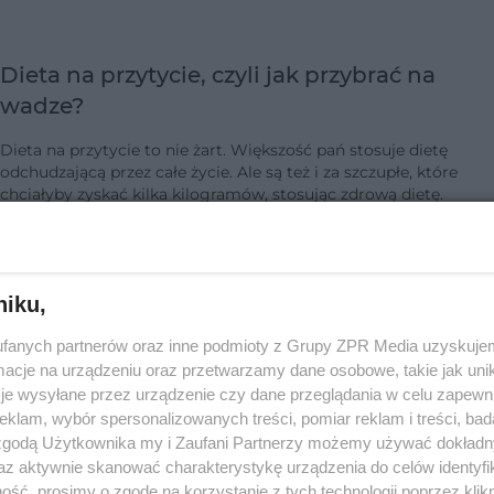
Dieta na przytycie, czyli jak przybrać na
wadze?
Dieta na przytycie to nie żart. Większość pań stosuje dietę
odchudzającą przez całe życie. Ale są też i za szczupłe, które
chciałyby zyskać kilka kilogramów, stosując zdrową dietę.
Podpowiadamy im, c…
dodano 20-1-2020
niku,
fanych partnerów oraz inne podmioty z Grupy ZPR Media uzyskujem
Kim jest ektomorfik? Dieta i trening na mas
cje na urządzeniu oraz przetwarzamy dane osobowe, takie jak unika
dla ektomorfika
je wysyłane przez urządzenie czy dane przeglądania w celu zapewn
klam, wybór spersonalizowanych treści, pomiar reklam i treści, bad
Ektomorfik ma bardzo szybką przemianę materii, dlatego jego
 zgodą Użytkownika my i Zaufani Partnerzy możemy używać dokład
dieta i trening powinny sprzyjać budowie masy. Ektomorficy są
az aktywnie skanować charakterystykę urządzenia do celów identyfi
drobni, szczupli i wolno przybierają na wadze - w związku z tym
ść, prosimy o zgodę na korzystanie z tych technologii poprzez klikn