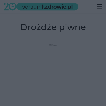
drożdże piwne