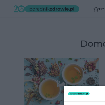
Pr
dom