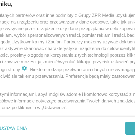
niku,
fanych partnerów oraz inne podmioty z Grupy ZPR Media uzyskujem
Przepisy na domowe MASECZKI na SZYJĘ i
cje na urządzeniu oraz przetwarzamy dane osobowe, takie jak unika
DEKOLT
je wysyłane przez urządzenie czy dane przeglądania w celu zapewn
klam, wybór spersonalizowanych treści, pomiar reklam i treści, bad
Przepisy na domowe MASECZKI na SZYJĘ i DEKOLT to szybki i
 zgodą Użytkownika my i Zaufani Partnerzy możemy używać dokład
skuteczny sposób na poprawę kondycji skóry. Masz wielkie
az aktywnie skanować charakterystykę urządzenia do celów identyfi
wyjście i w szafie piękną kreację na tę okazję, niestety suknia
ść, prosimy o zgodę na korzystanie z tych technologii poprzez klikn
odsłania niedoskonał…
a i zawsze możesz ją zmienić/wycofać klikając przycisk ustawień pr
ogu strony
. Niektóre rodzaje przetwarzania danych nie wymagaj
dodano 23-9-2014
iwić się takiemu przetwarzaniu. Preferencje będą miały zastosowanie
szymi informacjami, abyś mógł świadomie i komfortowo korzystać z
gółowe informacje dotyczące przetwarzania Twoich danych znajdzi
s
oraz po kliknięciu w „Ustawienia”.
nie zastępuje porady lekarskiej. Redakcja serwisu dokłada wszelkich stara
i wydawca serwisu nie ponoszą odpowiedzialności wynikającej z zastosowani
ń zdrowotnych w rozumieniu art. 3 ust 1 ustawy o działalności leczniczej.
USTAWIENIA