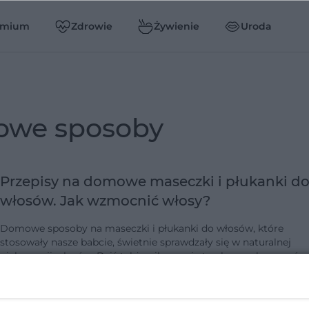
emium
Zdrowie
Żywienie
Uroda
owe sposoby
Przepisy na domowe maseczki i płukanki d
włosów. Jak wzmocnić włosy?
Domowe sposoby na maseczki i płukanki do włosów, które
stosowały nasze babcie, świetnie sprawdzały się w naturalnej
pielęgnacji włosów. Dziś także nikogo nie trzeba przekonywać o
skuteczności domowyc…
dodano 12-8-2016