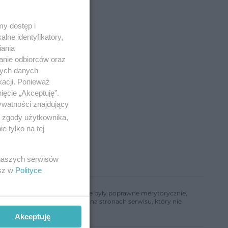
y dostęp i
lne identyfikatory,
iania
anie odbiorców oraz
nych danych
kacji. Ponieważ
ięcie „Akceptuję”.
ywatności znajdujący
ą zgody użytkownika,
 tylko na tej
 naszych serwisów
esz w
Polityce
ń, aby informacje w nim zawarte były poprawne merytorycznie,
a informacji zamieszczonych na stronach serwisu, który nie
Akceptuję