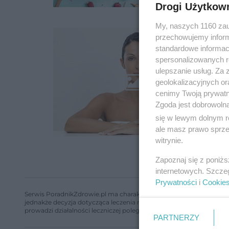
Drogi Użytkow
My, naszych 1160 zau
przechowujemy informa
standardowe informac
spersonalizowanych re
ulepszanie usług. Za
geolokalizacyjnych or
cenimy Twoją prywatno
Zgoda jest dobrowoln
się w lewym dolnym r
ale masz prawo sprzec
witrynie.
Zapoznaj się z poniż
internetowych. Szcze
Prywatności
i
Cookie
Serwis PoradnikZdrowie.pl ma charakter edukacyjny, nie stanowi i 
jednakże decyzja dotycząca leczenia należy do lekarza. Redakcja 
prowadzi działalności leczniczej polegającej na udzielaniu świadcze
PARTNERZY