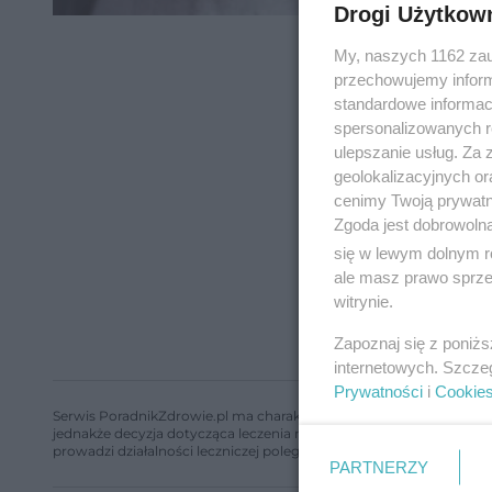
Drogi Użytkow
My, naszych 1162 zau
przechowujemy informa
standardowe informac
spersonalizowanych re
ulepszanie usług. Za
geolokalizacyjnych or
cenimy Twoją prywatno
Zgoda jest dobrowoln
się w lewym dolnym r
ale masz prawo sprzec
witrynie.
Zapoznaj się z poniż
internetowych. Szcze
Prywatności
i
Cookie
Serwis PoradnikZdrowie.pl ma charakter edukacyjny, nie stanowi i 
jednakże decyzja dotycząca leczenia należy do lekarza. Redakcja 
prowadzi działalności leczniczej polegającej na udzielaniu świadcze
PARTNERZY