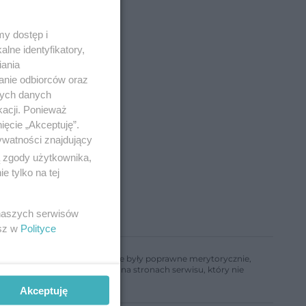
y dostęp i
lne identyfikatory,
iania
anie odbiorców oraz
nych danych
kacji. Ponieważ
ięcie „Akceptuję”.
ywatności znajdujący
ą zgody użytkownika,
 tylko na tej
 naszych serwisów
esz w
Polityce
ń, aby informacje w nim zawarte były poprawne merytorycznie,
a informacji zamieszczonych na stronach serwisu, który nie
Akceptuję