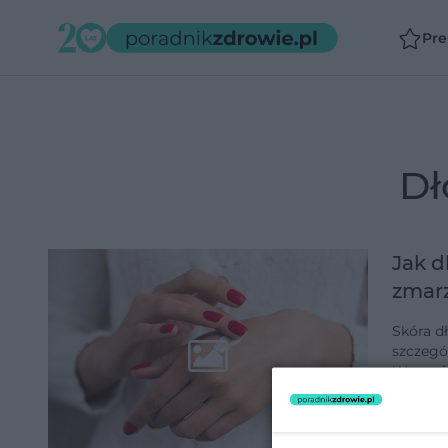
Pr
Jak d
zmarz
Skóra dł
szczegó
W czasi
trzeba 
dodano 1