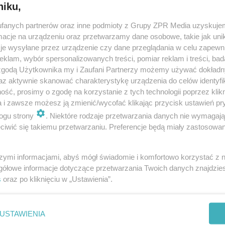
niku,
fanych partnerów oraz inne podmioty z Grupy ZPR Media uzyskujem
cje na urządzeniu oraz przetwarzamy dane osobowe, takie jak unika
je wysyłane przez urządzenie czy dane przeglądania w celu zapewn
klam, wybór spersonalizowanych treści, pomiar reklam i treści, bad
 zgodą Użytkownika my i Zaufani Partnerzy możemy używać dokład
az aktywnie skanować charakterystykę urządzenia do celów identyfi
ść, prosimy o zgodę na korzystanie z tych technologii poprzez klikn
a i zawsze możesz ją zmienić/wycofać klikając przycisk ustawień pr
ogu strony
. Niektóre rodzaje przetwarzania danych nie wymagaj
iwić się takiemu przetwarzaniu. Preferencje będą miały zastosowanie
szymi informacjami, abyś mógł świadomie i komfortowo korzystać z
gółowe informacje dotyczące przetwarzania Twoich danych znajdzi
s
oraz po kliknięciu w „Ustawienia”.
nie zastępuje porady lekarskiej. Redakcja serwisu dokłada wszelkich stara
i wydawca serwisu nie ponoszą odpowiedzialności wynikającej z zastosowani
ń zdrowotnych w rozumieniu art. 3 ust 1 ustawy o działalności leczniczej.
USTAWIENIA