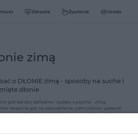
emium
Zdrowie
Żywienie
Uroda
dłonie zimą
bać o DŁONIE zimą - sposoby na suche i
nięte dłonie
oni jest bardzo delikatna i szybko wysycha - zimą
lnie narażona jest na odwodnienie, odmrożenie i pękanie.
e mrozów dłonie stają się suche i zaczerwienione, dlatego
szcze…
1-3-2016