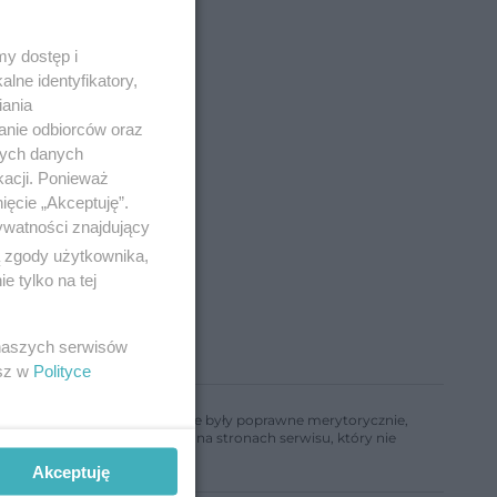
y dostęp i
lne identyfikatory,
iania
anie odbiorców oraz
nych danych
kacji. Ponieważ
ięcie „Akceptuję”.
ywatności znajdujący
ą zgody użytkownika,
 tylko na tej
 naszych serwisów
esz w
Polityce
ń, aby informacje w nim zawarte były poprawne merytorycznie,
a informacji zamieszczonych na stronach serwisu, który nie
Akceptuję