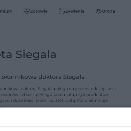
emium
Zdrowie
Żywienie
Uroda
ieta Siegala
 błonnikowa doktora Siegala
łonnikowa doktora Siegala polega na jedzeniu dużej ilości
w i zbóż z pełnego przemiału, czyli produktów
h duże ilości błonnika. Jest dietą, która eliminuje
 …
9-8-2019