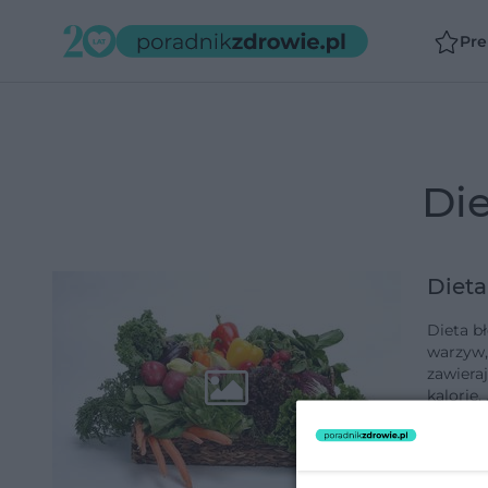
Pr
d
Dieta
Dieta b
warzyw, owocó
zawierającyc
kalorie,
dodano 2