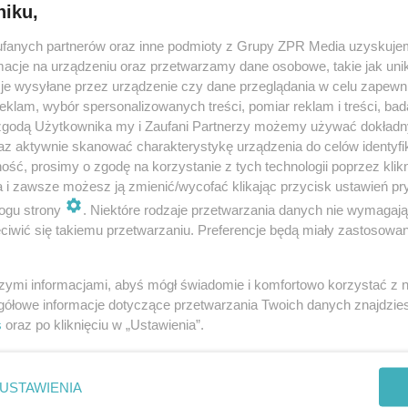
niku,
fanych partnerów oraz inne podmioty z Grupy ZPR Media uzyskujem
cje na urządzeniu oraz przetwarzamy dane osobowe, takie jak unika
je wysyłane przez urządzenie czy dane przeglądania w celu zapewn
klam, wybór spersonalizowanych treści, pomiar reklam i treści, bad
 zgodą Użytkownika my i Zaufani Partnerzy możemy używać dokład
az aktywnie skanować charakterystykę urządzenia do celów identyfi
ść, prosimy o zgodę na korzystanie z tych technologii poprzez klikn
a i zawsze możesz ją zmienić/wycofać klikając przycisk ustawień pr
ogu strony
. Niektóre rodzaje przetwarzania danych nie wymagaj
iwić się takiemu przetwarzaniu. Preferencje będą miały zastosowanie
szymi informacjami, abyś mógł świadomie i komfortowo korzystać z
gółowe informacje dotyczące przetwarzania Twoich danych znajdzi
s
oraz po kliknięciu w „Ustawienia”.
nie zastępuje porady lekarskiej. Redakcja serwisu dokłada wszelkich stara
i wydawca serwisu nie ponoszą odpowiedzialności wynikającej z zastosowani
ń zdrowotnych w rozumieniu art. 3 ust 1 ustawy o działalności leczniczej.
USTAWIENIA