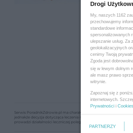
Drogi Użytkow
My, naszych 1162 zau
przechowujemy informa
standardowe informac
spersonalizowanych re
ulepszanie usług. Za
geolokalizacyjnych or
cenimy Twoją prywatno
Zgoda jest dobrowoln
się w lewym dolnym r
ale masz prawo sprzec
witrynie.
Zapoznaj się z poniż
internetowych. Szcze
Prywatności
i
Cookie
Serwis PoradnikZdrowie.pl ma charakter edukacyjny, nie stanowi i 
jednakże decyzja dotycząca leczenia należy do lekarza. Redakcja 
prowadzi działalności leczniczej polegającej na udzielaniu świadcze
PARTNERZY