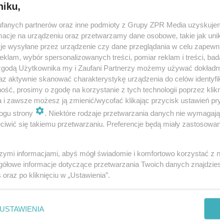
niku,
fanych partnerów oraz inne podmioty z Grupy ZPR Media uzyskujem
cje na urządzeniu oraz przetwarzamy dane osobowe, takie jak unika
je wysyłane przez urządzenie czy dane przeglądania w celu zapewn
klam, wybór spersonalizowanych treści, pomiar reklam i treści, bad
 zgodą Użytkownika my i Zaufani Partnerzy możemy używać dokład
az aktywnie skanować charakterystykę urządzenia do celów identyfi
ść, prosimy o zgodę na korzystanie z tych technologii poprzez klikn
a i zawsze możesz ją zmienić/wycofać klikając przycisk ustawień pr
ogu strony
. Niektóre rodzaje przetwarzania danych nie wymagaj
iwić się takiemu przetwarzaniu. Preferencje będą miały zastosowanie
szymi informacjami, abyś mógł świadomie i komfortowo korzystać z
gółowe informacje dotyczące przetwarzania Twoich danych znajdzi
s
oraz po kliknięciu w „Ustawienia”.
nie zastępuje porady lekarskiej. Redakcja serwisu dokłada wszelkich stara
i wydawca serwisu nie ponoszą odpowiedzialności wynikającej z zastosowani
ń zdrowotnych w rozumieniu art. 3 ust 1 ustawy o działalności leczniczej.
USTAWIENIA