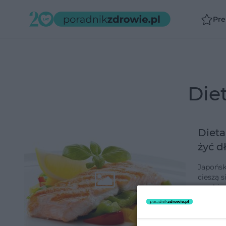
Pr
di
Dieta
żyć 
Japońsk
cieszą się dobrym zdrowiem, tryskają humorem i żyją 100 lat. Nie
przybierają z wiekiem na wadze, a w p
innyc…
dodano 1