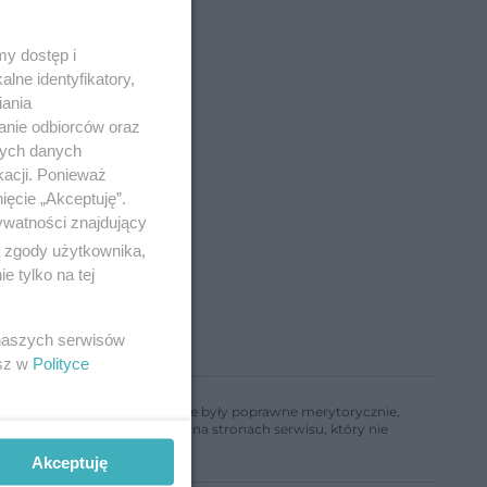
y dostęp i
lne identyfikatory,
iania
anie odbiorców oraz
nych danych
kacji. Ponieważ
ięcie „Akceptuję”.
ywatności znajdujący
ą zgody użytkownika,
 tylko na tej
 naszych serwisów
esz w
Polityce
ń, aby informacje w nim zawarte były poprawne merytorycznie,
a informacji zamieszczonych na stronach serwisu, który nie
Akceptuję