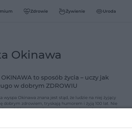
emium
Zdrowie
Żywienie
Uroda
eta Okinawa
 OKINAWA to sposób życia – uczy jak
długo w dobrym ZDROWIU
a wyspa Okinawa znana jest stąd, że ludzie na niej żyjący
orównaniu z mieszkańcami
6-4-2012