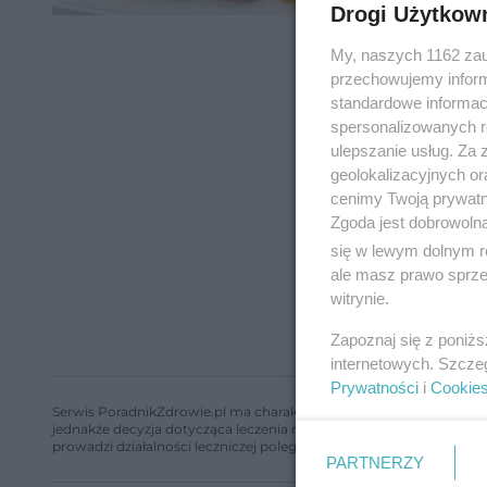
Drogi Użytkow
My, naszych 1162 zau
przechowujemy informa
standardowe informac
spersonalizowanych re
ulepszanie usług. Za
geolokalizacyjnych or
cenimy Twoją prywatno
Zgoda jest dobrowoln
się w lewym dolnym r
ale masz prawo sprzec
witrynie.
Zapoznaj się z poniż
internetowych. Szcze
Prywatności
i
Cookie
Serwis PoradnikZdrowie.pl ma charakter edukacyjny, nie stanowi i 
jednakże decyzja dotycząca leczenia należy do lekarza. Redakcja 
prowadzi działalności leczniczej polegającej na udzielaniu świadcze
PARTNERZY