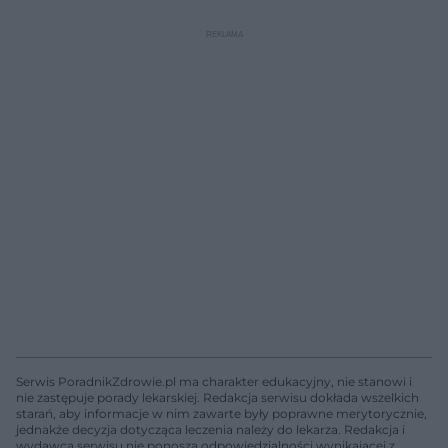
Serwis PoradnikZdrowie.pl ma charakter edukacyjny, nie stanowi i
nie zastępuje porady lekarskiej. Redakcja serwisu dokłada wszelkich
starań, aby informacje w nim zawarte były poprawne merytorycznie,
jednakże decyzja dotycząca leczenia należy do lekarza. Redakcja i
wydawca serwisu nie ponoszą odpowiedzialności wynikającej z