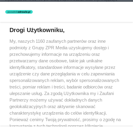
zastosowania informacji zamieszczonych na stronach serwisu, który
nie prowadzi działalności leczniczej polegającej na udzielaniu
świadczeń zdrowotnych w rozumieniu art. 3 ust 1 ustawy o
działalności leczniczej.
Drogi Użytkowniku,
Żaden utwór zamieszczony w serwisie nie może być powielany i
My, naszych 1160 zaufanych partnerów oraz inne
rozpowszechniany lub dalej rozpowszechniany w jakikolwiek sposób
(w tym także elektroniczny lub mechaniczny) na jakimkolwiek polu
podmioty z Grupy ZPR Media uzyskujemy dostęp i
eksploatacji w jakiejkolwiek formie, włącznie z umieszczaniem w
przechowujemy informacje na urządzeniu oraz
Internecie bez pisemnej zgody właściciela praw. Jakiekolwiek użycie
przetwarzamy dane osobowe, takie jak unikalne
lub wykorzystanie utworów w całości lub w części z naruszeniem
prawa, tzn. bez właściwej zgody, jest zabronione pod groźbą kary i
identyfikatory, standardowe informacje wysyłane przez
może być ścigane prawnie.
urządzenie czy dane przeglądania w celu zapewniania
spersonalizowanych reklam, wybór spersonalizowanych
treści, pomiar reklam i treści, badanie odbiorców oraz
ulepszanie usług. Za zgodą Użytkownika my i Zaufani
Partnerzy możemy używać dokładnych danych
geolokalizacyjnych oraz aktywnie skanować
charakterystykę urządzenia do celów identyfikacji.
O nas
Ponieważ cenimy Twoją prywatność, prosimy o zgodę na
korzystanie z tych technologii poprzez kliknięcie
Informacje prawne
„Akceptuję”. Zgoda jest dobrowolna i zawsze możesz ją