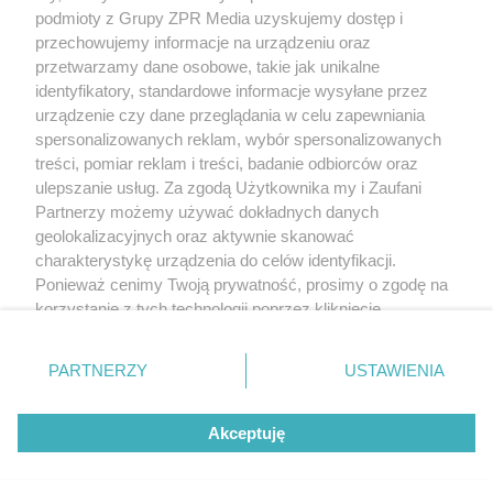
(w tym także elektroniczny lub mechaniczny) na jakimkolwiek polu
podmioty z Grupy ZPR Media uzyskujemy dostęp i
eksploatacji w jakiejkolwiek formie, włącznie z umieszczaniem w
przechowujemy informacje na urządzeniu oraz
Internecie bez pisemnej zgody właściciela praw. Jakiekolwiek użycie
przetwarzamy dane osobowe, takie jak unikalne
lub wykorzystanie utworów w całości lub w części z naruszeniem
prawa, tzn. bez właściwej zgody, jest zabronione pod groźbą kary i
identyfikatory, standardowe informacje wysyłane przez
może być ścigane prawnie.
urządzenie czy dane przeglądania w celu zapewniania
spersonalizowanych reklam, wybór spersonalizowanych
treści, pomiar reklam i treści, badanie odbiorców oraz
ulepszanie usług. Za zgodą Użytkownika my i Zaufani
Partnerzy możemy używać dokładnych danych
geolokalizacyjnych oraz aktywnie skanować
charakterystykę urządzenia do celów identyfikacji.
O nas
Ponieważ cenimy Twoją prywatność, prosimy o zgodę na
korzystanie z tych technologii poprzez kliknięcie
Informacje prawne
„Akceptuję”. Zgoda jest dobrowolna i zawsze możesz ją
Nasze serwisy
zmienić/wycofać klikając przycisk ustawień prywatności
PARTNERZY
USTAWIENIA
znajdujący się w lewym dolnym rogu strony
. Niektóre
© 2026 Grupa ZPR Media
rodzaje przetwarzania danych nie wymagają zgody
Akceptuję
użytkownika, ale masz prawo sprzeciwić się takiemu
przetwarzaniu. Preferencje będą miały zastosowanie tylko
Premium
Zdrowie
Żywienie
Uroda
na tej witrynie.