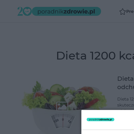
Pr
dieta 1200 k
Dieta
odch
Dieta 1
skutecz
większy
nabrać
dodano 3