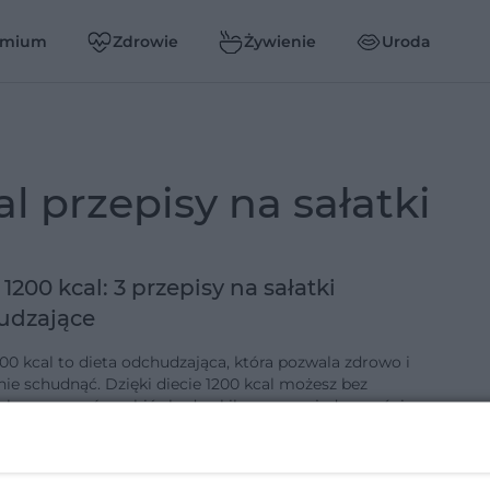
emium
Zdrowie
Żywienie
Uroda
cal przepisy na sałatki
 1200 kcal: 3 przepisy na sałatki
udzające
200 kcal to dieta odchudzająca, która pozwala zdrowo i
nie schudnąć. Dzięki diecie 1200 kcal możesz bez
ch wyrzeczeń zgubić zbędne kilogramy a jednocześnie
 nawyków zdroweg…
-4-2013