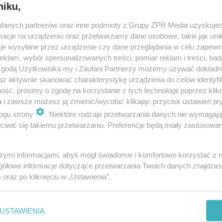
niku,
fanych partnerów oraz inne podmioty z Grupy ZPR Media uzyskujem
cje na urządzeniu oraz przetwarzamy dane osobowe, takie jak unika
je wysyłane przez urządzenie czy dane przeglądania w celu zapewn
klam, wybór spersonalizowanych treści, pomiar reklam i treści, bad
 zgodą Użytkownika my i Zaufani Partnerzy możemy używać dokład
az aktywnie skanować charakterystykę urządzenia do celów identyfi
ść, prosimy o zgodę na korzystanie z tych technologii poprzez klikn
a i zawsze możesz ją zmienić/wycofać klikając przycisk ustawień pr
ogu strony
. Niektóre rodzaje przetwarzania danych nie wymagaj
iwić się takiemu przetwarzaniu. Preferencje będą miały zastosowanie
szymi informacjami, abyś mógł świadomie i komfortowo korzystać z
gółowe informacje dotyczące przetwarzania Twoich danych znajdzi
s
oraz po kliknięciu w „Ustawienia”.
nie zastępuje porady lekarskiej. Redakcja serwisu dokłada wszelkich stara
i wydawca serwisu nie ponoszą odpowiedzialności wynikającej z zastosowani
ń zdrowotnych w rozumieniu art. 3 ust 1 ustawy o działalności leczniczej.
USTAWIENIA