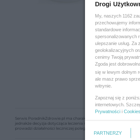
Drogi Użytkow
My, naszych 1162 zau
przechowujemy informa
standardowe informac
spersonalizowanych re
ulepszanie usług. Za
geolokalizacyjnych or
cenimy Twoją prywatno
Zgoda jest dobrowoln
się w lewym dolnym r
ale masz prawo sprzec
witrynie.
Zapoznaj się z poniż
internetowych. Szcze
Prywatności
i
Cookie
Serwis PoradnikZdrowie.pl ma charakter edukacyjny, nie stanowi i 
jednakże decyzja dotycząca leczenia należy do lekarza. Redakcja 
prowadzi działalności leczniczej polegającej na udzielaniu świadcze
PARTNERZY