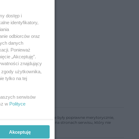
y dostęp i
lne identyfikatory,
iania
anie odbiorców oraz
nych danych
kacji. Ponieważ
ięcie „Akceptuję”.
ywatności znajdujący
ą zgody użytkownika,
 tylko na tej
 naszych serwisów
esz w
Polityce
ń, aby informacje w nim zawarte były poprawne merytorycznie,
a informacji zamieszczonych na stronach serwisu, który nie
Akceptuję