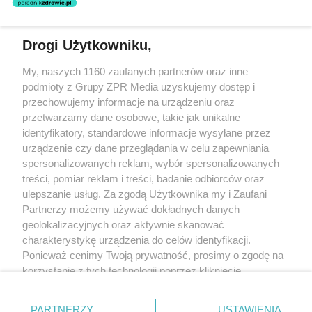
świadczeń zdrowotnych w rozumieniu art. 3 ust 1 ustawy o
działalności leczniczej.
Drogi Użytkowniku,
Żaden utwór zamieszczony w serwisie nie może być powielany i
My, naszych 1160 zaufanych partnerów oraz inne
rozpowszechniany lub dalej rozpowszechniany w jakikolwiek sposób
(w tym także elektroniczny lub mechaniczny) na jakimkolwiek polu
podmioty z Grupy ZPR Media uzyskujemy dostęp i
eksploatacji w jakiejkolwiek formie, włącznie z umieszczaniem w
przechowujemy informacje na urządzeniu oraz
Internecie bez pisemnej zgody właściciela praw. Jakiekolwiek użycie
przetwarzamy dane osobowe, takie jak unikalne
lub wykorzystanie utworów w całości lub w części z naruszeniem
prawa, tzn. bez właściwej zgody, jest zabronione pod groźbą kary i
identyfikatory, standardowe informacje wysyłane przez
może być ścigane prawnie.
urządzenie czy dane przeglądania w celu zapewniania
spersonalizowanych reklam, wybór spersonalizowanych
treści, pomiar reklam i treści, badanie odbiorców oraz
ulepszanie usług. Za zgodą Użytkownika my i Zaufani
Partnerzy możemy używać dokładnych danych
geolokalizacyjnych oraz aktywnie skanować
charakterystykę urządzenia do celów identyfikacji.
O nas
Ponieważ cenimy Twoją prywatność, prosimy o zgodę na
korzystanie z tych technologii poprzez kliknięcie
Informacje prawne
„Akceptuję”. Zgoda jest dobrowolna i zawsze możesz ją
Nasze serwisy
zmienić/wycofać klikając przycisk ustawień prywatności
PARTNERZY
USTAWIENIA