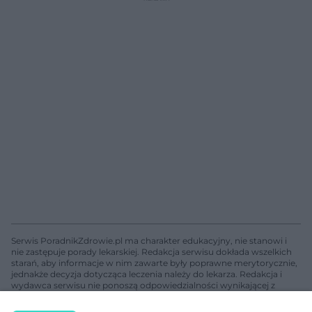
Serwis PoradnikZdrowie.pl ma charakter edukacyjny, nie stanowi i
nie zastępuje porady lekarskiej. Redakcja serwisu dokłada wszelkich
starań, aby informacje w nim zawarte były poprawne merytorycznie,
jednakże decyzja dotycząca leczenia należy do lekarza. Redakcja i
wydawca serwisu nie ponoszą odpowiedzialności wynikającej z
zastosowania informacji zamieszczonych na stronach serwisu, który
nie prowadzi działalności leczniczej polegającej na udzielaniu