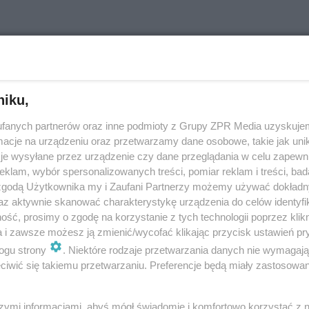
DEPILACJA BRAZYLIJSKA. Na czym polega
całkowita depilacja intymna metodą
brazylijską?
niku,
Depilacja brazylijska to obecnie jeden z najpopularniejszych
fanych partnerów oraz inne podmioty z Grupy ZPR Media uzyskujem
zabiegów depilacji bikini wykonywanych w gabinetach
kosmetycznych. Mimo że całkowita depilacja miejsc intymnych
cje na urządzeniu oraz przetwarzamy dane osobowe, takie jak unika
za pomocą wosku jest dość …
je wysyłane przez urządzenie czy dane przeglądania w celu zapewn
klam, wybór spersonalizowanych treści, pomiar reklam i treści, bad
dodano 30-8-2018
 zgodą Użytkownika my i Zaufani Partnerzy możemy używać dokład
az aktywnie skanować charakterystykę urządzenia do celów identyfi
ść, prosimy o zgodę na korzystanie z tych technologii poprzez klikn
Depilacja miejsc intymnych - którą metodę
a i zawsze możesz ją zmienić/wycofać klikając przycisk ustawień pr
wybrać?
ogu strony
. Niektóre rodzaje przetwarzania danych nie wymagaj
iwić się takiemu przetwarzaniu. Preferencje będą miały zastosowanie
Moda na fryzury intymne (albo ich całkowity brak) jest coraz
popularniejsza. Wielu mężczyzn podnieca gładko wygolony
wzgórek łonowy, a panie chętniejsze są do seksu oralnego, gdy
szymi informacjami, abyś mógł świadomie i komfortowo korzystać z