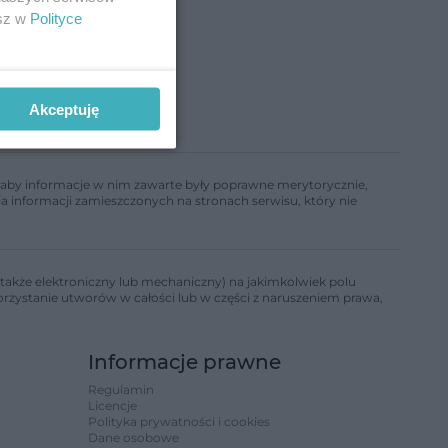
esz w
Polityce
Akceptuję
ń, aby informacje w nim zawarte były poprawne merytorycznie,
a informacji zamieszczonych na stronach serwisu, który nie
także elektroniczny lub mechaniczny) na jakimkolwiek polu
korzystanie utworów w całości lub w części z naruszeniem prawa,
Informacje prawne
Regulamin
Licencje
Polityka prywatności i cookies
Dane osobowe