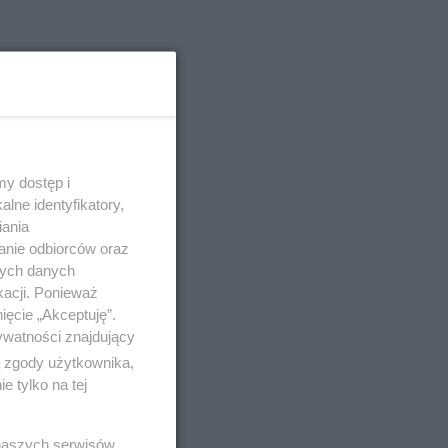
y dostęp i
lne identyfikatory,
iania
anie odbiorców oraz
nych danych
kacji. Ponieważ
ięcie „Akceptuję”.
ywatności znajdujący
ą zgody użytkownika,
 tylko na tej
 naszych serwisów