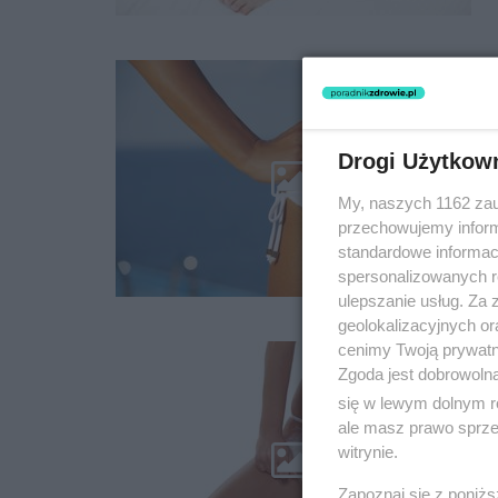
Drogi Użytkow
My, naszych 1162 zau
przechowujemy informa
standardowe informac
spersonalizowanych re
ulepszanie usług. Za
geolokalizacyjnych or
cenimy Twoją prywatno
Zgoda jest dobrowoln
się w lewym dolnym r
ale masz prawo sprzec
witrynie.
Zapoznaj się z poniż