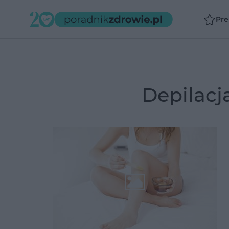
Pr
depilac