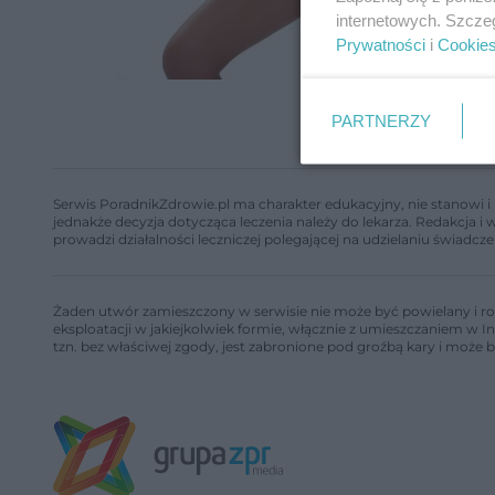
internetowych. Szcze
Prywatności
i
Cookie
PARTNERZY
Serwis PoradnikZdrowie.pl ma charakter edukacyjny, nie stanowi i 
jednakże decyzja dotycząca leczenia należy do lekarza. Redakcja 
prowadzi działalności leczniczej polegającej na udzielaniu świadcze
Żaden utwór zamieszczony w serwisie nie może być powielany i ro
eksploatacji w jakiejkolwiek formie, włącznie z umieszczaniem w I
tzn. bez właściwej zgody, jest zabronione pod groźbą kary i może 