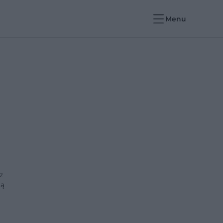
Menu
z
tą