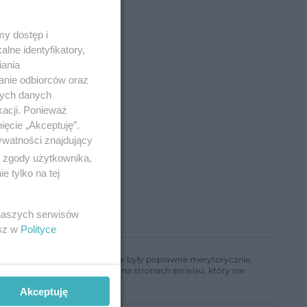
y dostęp i
lne identyfikatory,
iania
anie odbiorców oraz
nych danych
kacji. Ponieważ
ięcie „Akceptuję”.
ywatności znajdujący
ą zgody użytkownika,
 tylko na tej
 naszych serwisów
esz w
Polityce
ń, aby informacje w nim zawarte były poprawne merytorycznie,
a informacji zamieszczonych na stronach serwisu, który nie
Akceptuję