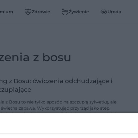
emium
Zdrowie
Żywienie
Uroda
czenia z bosu
ng z Bosu: ćwiczenia odchudzające i
czuplające
a z Bosu to nie tylko sposób na szczupłą sylwetkę, ale
 świetna zabawa. Wykorzystując przyrząd jako step,
kakać na nim jak na trampolinie lub angażując mięśnie
alać kalor…
3-6-2019