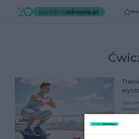
Pr
ćwi
Treni
wysz
Ćwiczeni
również
można s
nóg, sp
dodano 1