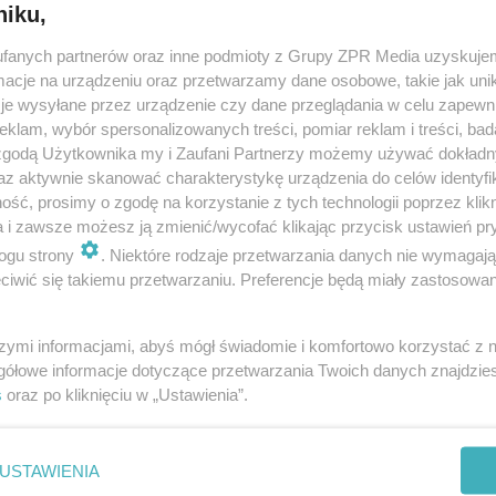
niku,
fanych partnerów oraz inne podmioty z Grupy ZPR Media uzyskujem
cje na urządzeniu oraz przetwarzamy dane osobowe, takie jak unika
je wysyłane przez urządzenie czy dane przeglądania w celu zapewn
klam, wybór spersonalizowanych treści, pomiar reklam i treści, bad
 zgodą Użytkownika my i Zaufani Partnerzy możemy używać dokład
az aktywnie skanować charakterystykę urządzenia do celów identyfi
ść, prosimy o zgodę na korzystanie z tych technologii poprzez klikn
a i zawsze możesz ją zmienić/wycofać klikając przycisk ustawień pr
ogu strony
. Niektóre rodzaje przetwarzania danych nie wymagaj
iwić się takiemu przetwarzaniu. Preferencje będą miały zastosowanie
szymi informacjami, abyś mógł świadomie i komfortowo korzystać z
gółowe informacje dotyczące przetwarzania Twoich danych znajdzi
s
oraz po kliknięciu w „Ustawienia”.
nie zastępuje porady lekarskiej. Redakcja serwisu dokłada wszelkich stara
i wydawca serwisu nie ponoszą odpowiedzialności wynikającej z zastosowani
ń zdrowotnych w rozumieniu art. 3 ust 1 ustawy o działalności leczniczej.
USTAWIENIA