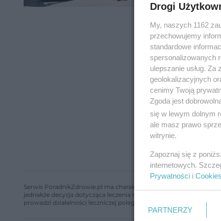
Drogi Użytkow
My, naszych 1162 zau
przechowujemy informa
standardowe informac
spersonalizowanych re
ulepszanie usług. Za
geolokalizacyjnych or
cenimy Twoją prywatno
Zgoda jest dobrowoln
się w lewym dolnym r
ale masz prawo sprzec
witrynie.
Zapoznaj się z poniż
internetowych. Szcze
Prywatności
i
Cookie
Serwis PoradnikZdrowie.pl ma charakter edukacyjny, nie stanowi i 
jednakże decyzja dotycząca leczenia należy do lekarza. Redakcja 
prowadzi działalności leczniczej polegającej na udzielaniu świadcze
PARTNERZY