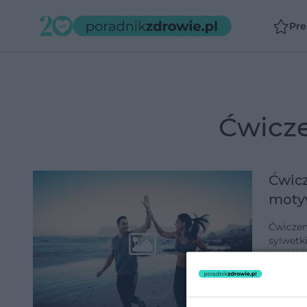
Pr
ćwicz
Ćwicz
moty
Ćwiczen
sylwetk
jest duż
lepsze 
dodano 1