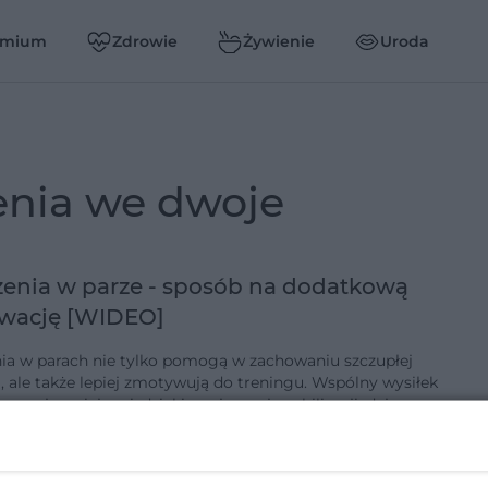
emium
Zdrowie
Żywienie
Uroda
enia we dwoje
enia w parze - sposób na dodatkową
wację [WIDEO]
ia w parach nie tylko pomogą w zachowaniu szczupłej
i, ale także lepiej zmotywują do treningu. Wspólny wysiłek
o przyjemniejszy i, dzięki wzajemnej mobilizacji, daje
rezu…
1-2-2019