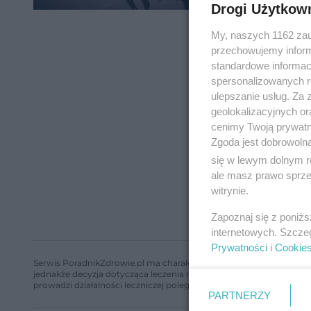
Drogi Użytkow
My, naszych 1162 zau
przechowujemy informa
standardowe informac
spersonalizowanych re
ulepszanie usług. Za
geolokalizacyjnych or
cenimy Twoją prywatno
Zgoda jest dobrowoln
się w lewym dolnym r
ale masz prawo sprzec
witrynie.
Zapoznaj się z poniż
internetowych. Szcze
Prywatności
i
Cookie
Serwis PoradnikZdrowie.pl ma charakter edukacyjny, nie stanowi i 
jednakże decyzja dotycząca leczenia należy do lekarza. Redakcja 
prowadzi działalności leczniczej polegającej na udzielaniu świadcze
PARTNERZY