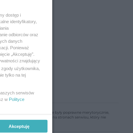
y dostęp i
lne identyfikatory,
iania
anie odbiorców oraz
nych danych
kacji. Ponieważ
ięcie „Akceptuję”.
ywatności znajdujący
ą zgody użytkownika,
 tylko na tej
 naszych serwisów
esz w
Polityce
ń, aby informacje w nim zawarte były poprawne merytorycznie,
a informacji zamieszczonych na stronach serwisu, który nie
Akceptuję