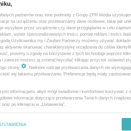
niku,
fanych partnerów oraz inne podmioty z Grupy ZPR Media uzyskujem
cje na urządzeniu oraz przetwarzamy dane osobowe, takie jak unika
je wysyłane przez urządzenie czy dane przeglądania w celu zapewn
klam, wybór spersonalizowanych treści, pomiar reklam i treści, bad
 zgodą Użytkownika my i Zaufani Partnerzy możemy używać dokład
az aktywnie skanować charakterystykę urządzenia do celów identyfi
ść, prosimy o zgodę na korzystanie z tych technologii poprzez klikn
a i zawsze możesz ją zmienić/wycofać klikając przycisk ustawień pr
ogu strony
. Niektóre rodzaje przetwarzania danych nie wymagaj
iwić się takiemu przetwarzaniu. Preferencje będą miały zastosowanie
szymi informacjami, abyś mógł świadomie i komfortowo korzystać z
gółowe informacje dotyczące przetwarzania Twoich danych znajdzi
s
oraz po kliknięciu w „Ustawienia”.
nie zastępuje porady lekarskiej. Redakcja serwisu dokłada wszelkich stara
i wydawca serwisu nie ponoszą odpowiedzialności wynikającej z zastosowani
ń zdrowotnych w rozumieniu art. 3 ust 1 ustawy o działalności leczniczej.
USTAWIENIA