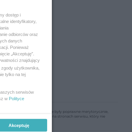
y dostęp i
lne identyfikatory,
iania
anie odbiorców oraz
nych danych
kacji. Ponieważ
ięcie „Akceptuję”.
ywatności znajdujący
ą zgody użytkownika,
 tylko na tej
 naszych serwisów
esz w
Polityce
ń, aby informacje w nim zawarte były poprawne merytorycznie,
a informacji zamieszczonych na stronach serwisu, który nie
Akceptuję