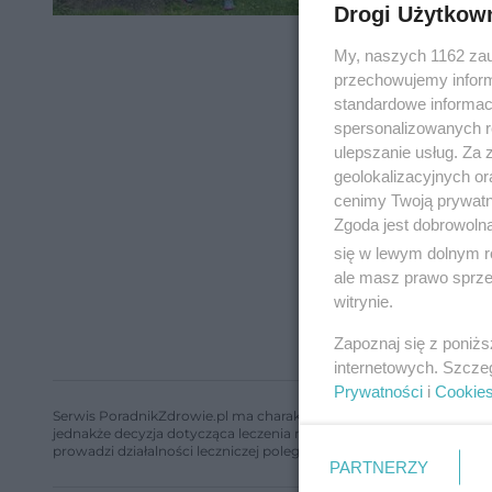
Drogi Użytkow
My, naszych 1162 zau
przechowujemy informa
standardowe informac
spersonalizowanych re
ulepszanie usług. Za
geolokalizacyjnych or
cenimy Twoją prywatno
Zgoda jest dobrowoln
się w lewym dolnym r
ale masz prawo sprzec
witrynie.
Zapoznaj się z poniż
internetowych. Szcze
Prywatności
i
Cookie
Serwis PoradnikZdrowie.pl ma charakter edukacyjny, nie stanowi i 
jednakże decyzja dotycząca leczenia należy do lekarza. Redakcja 
prowadzi działalności leczniczej polegającej na udzielaniu świadcze
PARTNERZY