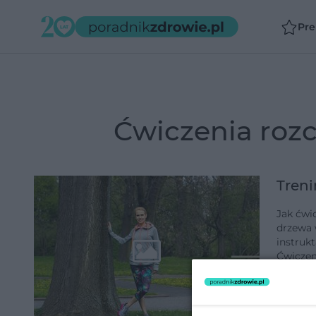
Pr
ćwiczenia roz
Treni
Jak ćwi
drzewa 
instruk
Ćwiczen
dodano 1