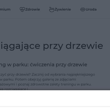
emium
Zdrowie
Żywienie
Uroda
ciągające przy drzewie
ng w parku: ćwiczenia przy drzewie
czyć przy drzewie? Zacznij od wybrania najpiękniejszego
w parku. Potem obejrzyj galerię ze zdjęciami
tażowymi i poznaj zdrowotne zalety treningu w parku.
ia rozciągające i…
9-6-2020