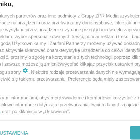
niku,
fanych partnerów oraz inne podmioty z Grupy ZPR Media uzyskujem
cje na urządzeniu oraz przetwarzamy dane osobowe, takie jak unika
je wysyłane przez urządzenie czy dane przeglądania w celu zapewn
klam, wybór spersonalizowanych treści, pomiar reklam i treści, bad
 zgodą Użytkownika my i Zaufani Partnerzy możemy używać dokład
az aktywnie skanować charakterystykę urządzenia do celów identyfi
ść, prosimy o zgodę na korzystanie z tych technologii poprzez klikn
a i zawsze możesz ją zmienić/wycofać klikając przycisk ustawień pr
ogu strony
. Niektóre rodzaje przetwarzania danych nie wymagaj
iwić się takiemu przetwarzaniu. Preferencje będą miały zastosowanie
szymi informacjami, abyś mógł świadomie i komfortowo korzystać z
gółowe informacje dotyczące przetwarzania Twoich danych znajdzi
s
oraz po kliknięciu w „Ustawienia”.
nie zastępuje porady lekarskiej. Redakcja serwisu dokłada wszelkich stara
i wydawca serwisu nie ponoszą odpowiedzialności wynikającej z zastosowani
ń zdrowotnych w rozumieniu art. 3 ust 1 ustawy o działalności leczniczej.
USTAWIENIA