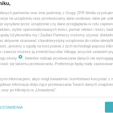
niku,
fanych partnerów oraz inne podmioty z Grupy ZPR Media uzyskujem
cje na urządzeniu oraz przetwarzamy dane osobowe, takie jak unika
je wysyłane przez urządzenie czy dane przeglądania w celu zapewn
klam, wybór spersonalizowanych treści, pomiar reklam i treści, bad
 zgodą Użytkownika my i Zaufani Partnerzy możemy używać dokład
az aktywnie skanować charakterystykę urządzenia do celów identyfi
ść, prosimy o zgodę na korzystanie z tych technologii poprzez klikn
a i zawsze możesz ją zmienić/wycofać klikając przycisk ustawień pr
ogu strony
. Niektóre rodzaje przetwarzania danych nie wymagaj
iwić się takiemu przetwarzaniu. Preferencje będą miały zastosowanie
szymi informacjami, abyś mógł świadomie i komfortowo korzystać z
gółowe informacje dotyczące przetwarzania Twoich danych znajdzi
s
oraz po kliknięciu w „Ustawienia”.
nie zastępuje porady lekarskiej. Redakcja serwisu dokłada wszelkich stara
i wydawca serwisu nie ponoszą odpowiedzialności wynikającej z zastosowani
ń zdrowotnych w rozumieniu art. 3 ust 1 ustawy o działalności leczniczej.
USTAWIENIA