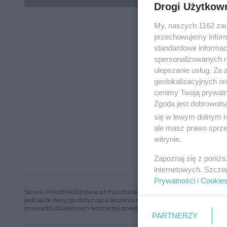
Drogi Użytkow
My, naszych 1162 zau
przechowujemy informa
standardowe informac
spersonalizowanych re
ulepszanie usług. Za
geolokalizacyjnych or
cenimy Twoją prywatno
Zgoda jest dobrowoln
się w lewym dolnym r
ale masz prawo sprzec
witrynie.
Zapoznaj się z poniż
internetowych. Szcze
Prywatności
i
Cookie
Serwis PoradnikZdrowie.pl ma charakter edukacyjny, nie stanowi i 
jednakże decyzja dotycząca leczenia należy do lekarza. Redakcja 
prowadzi działalności leczniczej polegającej na udzielaniu świadcze
PARTNERZY