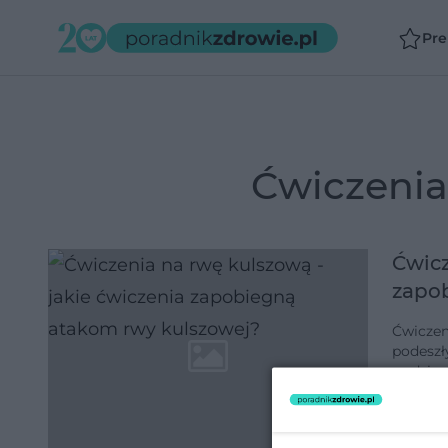
Pr
ćwiczeni
Ćwicz
zapo
Ćwiczen
podeszł
godzin 
odżywia
dodano 2