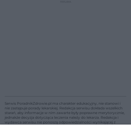
Serwis PoradnikZdrowie.pl ma charakter edukacyjny, nie stanowi i
nie zastępuje porady lekarskiej. Redakcja serwisu dokłada wszelkich
starań, aby informacje w nim zawarte były poprawne merytorycznie,
jednakże decyzja dotycząca leczenia należy do lekarza. Redakcja i
wydawca serwisu nie ponoszą odpowiedzialności wynikającej z
zastosowania informacji zamieszczonych na stronach serwisu, który