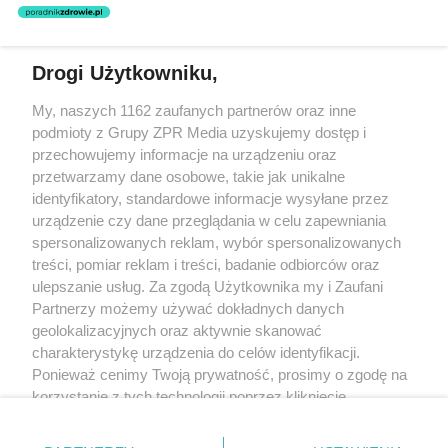
nie prowadzi działalności leczniczej polegającej na udzielaniu
świadczeń zdrowotnych w rozumieniu art. 3 ust 1 ustawy o
działalności leczniczej.
Drogi Użytkowniku,
Żaden utwór zamieszczony w serwisie nie może być powielany i
My, naszych 1162 zaufanych partnerów oraz inne
rozpowszechniany lub dalej rozpowszechniany w jakikolwiek sposób
(w tym także elektroniczny lub mechaniczny) na jakimkolwiek polu
podmioty z Grupy ZPR Media uzyskujemy dostęp i
eksploatacji w jakiejkolwiek formie, włącznie z umieszczaniem w
przechowujemy informacje na urządzeniu oraz
Internecie bez pisemnej zgody właściciela praw. Jakiekolwiek użycie
przetwarzamy dane osobowe, takie jak unikalne
lub wykorzystanie utworów w całości lub w części z naruszeniem
prawa, tzn. bez właściwej zgody, jest zabronione pod groźbą kary i
identyfikatory, standardowe informacje wysyłane przez
może być ścigane prawnie.
urządzenie czy dane przeglądania w celu zapewniania
spersonalizowanych reklam, wybór spersonalizowanych
treści, pomiar reklam i treści, badanie odbiorców oraz
ulepszanie usług. Za zgodą Użytkownika my i Zaufani
Partnerzy możemy używać dokładnych danych
geolokalizacyjnych oraz aktywnie skanować
charakterystykę urządzenia do celów identyfikacji.
O nas
Ponieważ cenimy Twoją prywatność, prosimy o zgodę na
korzystanie z tych technologii poprzez kliknięcie
Informacje prawne
„Akceptuję”. Zgoda jest dobrowolna i zawsze możesz ją
Nasze serwisy
zmienić/wycofać klikając przycisk ustawień prywatności