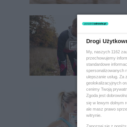
Drogi Użytkow
My, naszych 1162 zau
przechowujemy informa
standardowe informac
spersonalizowanych re
ulepszanie usług. Za
geolokalizacyjnych or
cenimy Twoją prywatno
Zgoda jest dobrowoln
się w lewym dolnym r
ale masz prawo sprzec
witrynie.
Zapoznaj się z poniż