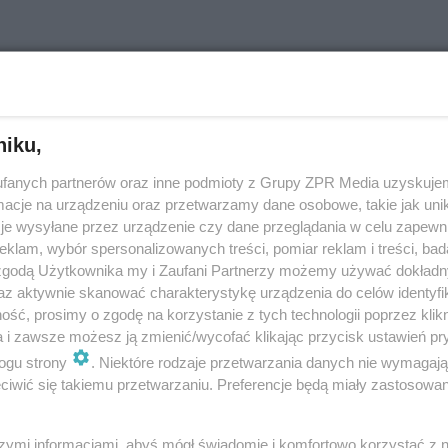
Zadyszka po treningu - jak poprawić
kondycję i pozbyć się zadyszki?
Zadyszka wysiłkowa (np. przy wchodzeniu po schodach, po
niku,
bieganiu) wcale nie musi dotyczyć tylko starszych osób. Może
przytrafić się nawet młodej osobie, która ma słabą kondycję alb
fanych partnerów oraz inne podmioty z Grupy ZPR Media uzyskujem
zbyt mocno forsuj…
cje na urządzeniu oraz przetwarzamy dane osobowe, takie jak unika
je wysyłane przez urządzenie czy dane przeglądania w celu zapewn
dodano 5-11-2021
klam, wybór spersonalizowanych treści, pomiar reklam i treści, bad
 zgodą Użytkownika my i Zaufani Partnerzy możemy używać dokład
az aktywnie skanować charakterystykę urządzenia do celów identyfi
ść, prosimy o zgodę na korzystanie z tych technologii poprzez klikn
Skuteczne ćwiczenia poprawiające kondycj
a i zawsze możesz ją zmienić/wycofać klikając przycisk ustawień pr
– kilka uwag dla początkujących
ogu strony
. Niektóre rodzaje przetwarzania danych nie wymagaj
iwić się takiemu przetwarzaniu. Preferencje będą miały zastosowanie
Chcesz bez nadmiernego wysiłku fizycznego poprawić swoją
kondycję? Nie każdy jest typem sportowca i lubi codzienny
jogging. Warto mimo wszystko spróbować regularnego ruchu,
szymi informacjami, abyś mógł świadomie i komfortowo korzystać z