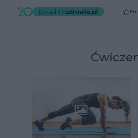
Pr
ćwicze