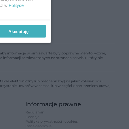
esz w
Polityce
Akceptuję
ń, aby informacje w nim zawarte były poprawne merytorycznie,
a informacji zamieszczonych na stronach serwisu, który nie
także elektroniczny lub mechaniczny) na jakimkolwiek polu
korzystanie utworów w całości lub w części z naruszeniem prawa,
Informacje prawne
Regulamin
Licencje
Polityka prywatności i cookies
Dane osobowe