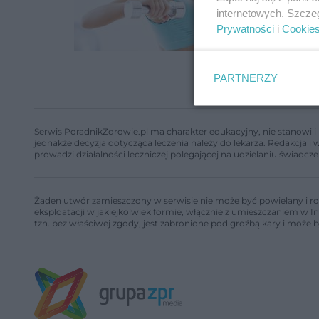
internetowych. Szcze
Prywatności
i
Cookie
PARTNERZY
Serwis PoradnikZdrowie.pl ma charakter edukacyjny, nie stanowi i 
jednakże decyzja dotycząca leczenia należy do lekarza. Redakcja 
prowadzi działalności leczniczej polegającej na udzielaniu świadcze
Żaden utwór zamieszczony w serwisie nie może być powielany i ro
eksploatacji w jakiejkolwiek formie, włącznie z umieszczaniem w I
tzn. bez właściwej zgody, jest zabronione pod groźbą kary i może 