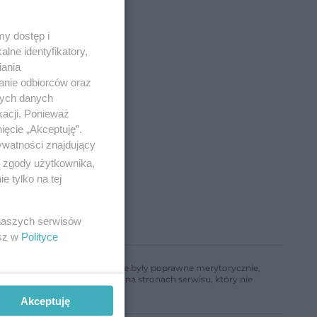
y dostęp i
lne identyfikatory,
iania
anie odbiorców oraz
nych danych
kacji. Ponieważ
ięcie „Akceptuję”.
ywatności znajdujący
ą zgody użytkownika,
 tylko na tej
 naszych serwisów
esz w
Polityce
ń, aby informacje w nim zawarte były poprawne merytorycznie,
a informacji zamieszczonych na stronach serwisu, który nie
Akceptuję