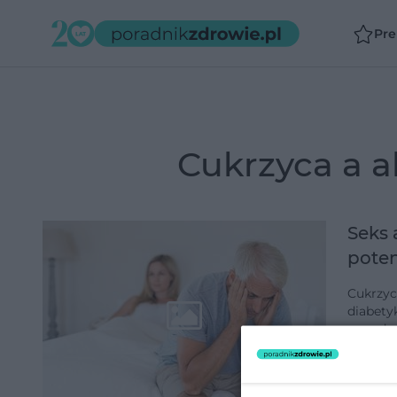
Pr
cukrzyca a 
Seks 
poten
Cukrzyc
diabety
popędu 
bezsenn
dodano 1