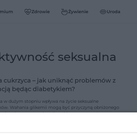
emium
Zdrowie
Żywienie
Uroda
aktywność seksualna
a cukrzyca – jak uniknąć problemów z
cją będąc diabetykiem?
a w dużym stopniu wpływa na życie seksualne
ków. Wahania glikemii mogą być przyczyną obniżonego
seksualnego, powodować problemy z potencją,
ość, bóle głowy. Te wszystkie c…
1-8-2017