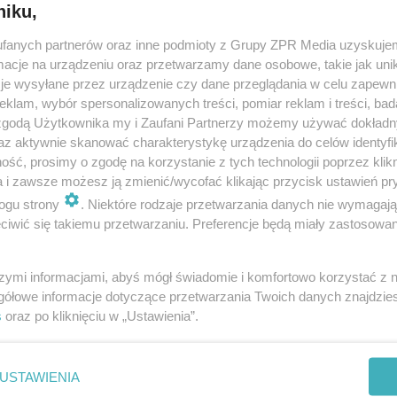
niku,
fanych partnerów oraz inne podmioty z Grupy ZPR Media uzyskujem
cje na urządzeniu oraz przetwarzamy dane osobowe, takie jak unika
je wysyłane przez urządzenie czy dane przeglądania w celu zapewn
klam, wybór spersonalizowanych treści, pomiar reklam i treści, bad
 zgodą Użytkownika my i Zaufani Partnerzy możemy używać dokład
az aktywnie skanować charakterystykę urządzenia do celów identyfi
ść, prosimy o zgodę na korzystanie z tych technologii poprzez klikn
a i zawsze możesz ją zmienić/wycofać klikając przycisk ustawień pr
ogu strony
. Niektóre rodzaje przetwarzania danych nie wymagaj
iwić się takiemu przetwarzaniu. Preferencje będą miały zastosowanie
szymi informacjami, abyś mógł świadomie i komfortowo korzystać z
gółowe informacje dotyczące przetwarzania Twoich danych znajdzi
s
oraz po kliknięciu w „Ustawienia”.
nie zastępuje porady lekarskiej. Redakcja serwisu dokłada wszelkich stara
i wydawca serwisu nie ponoszą odpowiedzialności wynikającej z zastosowani
ń zdrowotnych w rozumieniu art. 3 ust 1 ustawy o działalności leczniczej.
USTAWIENIA