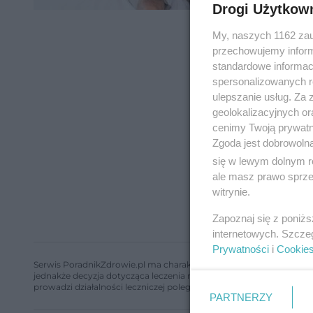
Drogi Użytkow
My, naszych 1162 zau
przechowujemy informa
standardowe informac
spersonalizowanych re
ulepszanie usług. Za
geolokalizacyjnych or
cenimy Twoją prywatno
Zgoda jest dobrowoln
się w lewym dolnym r
ale masz prawo sprzec
witrynie.
Zapoznaj się z poniż
internetowych. Szcze
Prywatności
i
Cookie
Serwis PoradnikZdrowie.pl ma charakter edukacyjny, nie stanowi i 
jednakże decyzja dotycząca leczenia należy do lekarza. Redakcja 
prowadzi działalności leczniczej polegającej na udzielaniu świadcze
PARTNERZY