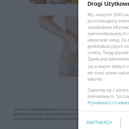
Drogi Użytkow
My, naszych 1160 zau
przechowujemy informa
standardowe informac
spersonalizowanych re
ulepszanie usług. Za
geolokalizacyjnych or
cenimy Twoją prywatno
Zgoda jest dobrowoln
się w lewym dolnym r
ale masz prawo sprzec
witrynie.
Zapoznaj się z poniż
internetowych. Szcze
Prywatności
i
Cookie
Serwis PoradnikZdrowie.pl ma charakter edukacyjny, nie stanowi i 
jednakże decyzja dotycząca leczenia należy do lekarza. Redakcja 
prowadzi działalności leczniczej polegającej na udzielaniu świadcze
PARTNERZY