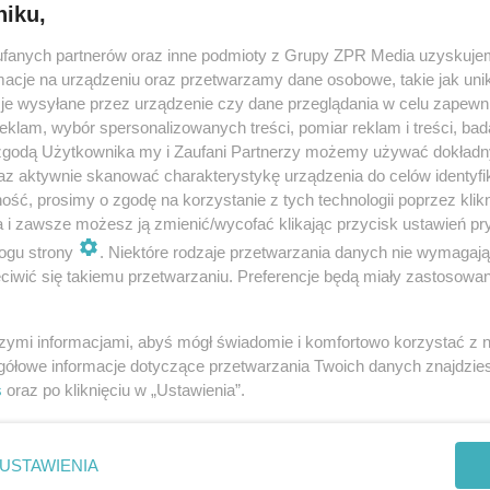
niku,
fanych partnerów oraz inne podmioty z Grupy ZPR Media uzyskujem
Kłopoty zdrowotne zaczynają się w jelitach
cje na urządzeniu oraz przetwarzamy dane osobowe, takie jak unika
je wysyłane przez urządzenie czy dane przeglądania w celu zapewn
Badania naukowe dostarczają kolejnych dowodów na to, że nas
klam, wybór spersonalizowanych treści, pomiar reklam i treści, bad
zdrowie jest uzależnione od kondycji jelit. Jelita to filar układu
 zgodą Użytkownika my i Zaufani Partnerzy możemy używać dokład
odpornościowego. Wyściełająca je błona śluzowa jest zaporą dla
az aktywnie skanować charakterystykę urządzenia do celów identyfi
toksyn,…
ść, prosimy o zgodę na korzystanie z tych technologii poprzez klikn
a i zawsze możesz ją zmienić/wycofać klikając przycisk ustawień pr
dodano 29-7-2015
ogu strony
. Niektóre rodzaje przetwarzania danych nie wymagaj
iwić się takiemu przetwarzaniu. Preferencje będą miały zastosowanie
szymi informacjami, abyś mógł świadomie i komfortowo korzystać z
gółowe informacje dotyczące przetwarzania Twoich danych znajdzi
s
oraz po kliknięciu w „Ustawienia”.
nie zastępuje porady lekarskiej. Redakcja serwisu dokłada wszelkich stara
i wydawca serwisu nie ponoszą odpowiedzialności wynikającej z zastosowani
ń zdrowotnych w rozumieniu art. 3 ust 1 ustawy o działalności leczniczej.
USTAWIENIA