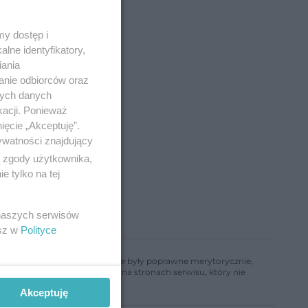
y dostęp i
lne identyfikatory,
iania
ze
anie odbiorców oraz
nych danych
kacji. Ponieważ
ięcie „Akceptuję”.
ywatności znajdujący
ą zgody użytkownika,
 tylko na tej
 naszych serwisów
esz w
Polityce
ń, aby informacje w nim zawarte były poprawne merytorycznie,
a informacji zamieszczonych na stronach serwisu, który nie
Akceptuję