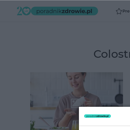
Pr
colo