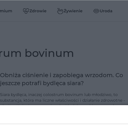
emium
Zdrowie
Żywienie
Uroda
strum bovinum
Obniża ciśnienie i zapobiega wrzodom. Co
jeszcze potrafi bydlęca siara?
Siara bydlęca, inaczej colostrum bovinum lub młodziwo, to
substancja, która ma liczne właściwości i działanie zdrowotne -
obniża ciśnienie, wzmacnia zęby i kości, zapobiega wrzodom,
łagodzi objawy tr…
dodano 22-9-2022