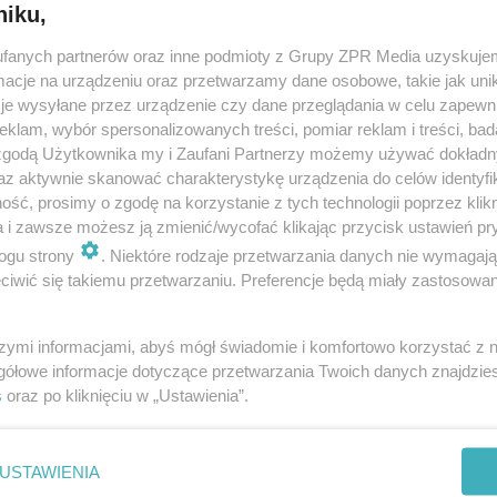
niku,
fanych partnerów oraz inne podmioty z Grupy ZPR Media uzyskujem
cje na urządzeniu oraz przetwarzamy dane osobowe, takie jak unika
je wysyłane przez urządzenie czy dane przeglądania w celu zapewn
klam, wybór spersonalizowanych treści, pomiar reklam i treści, bad
 zgodą Użytkownika my i Zaufani Partnerzy możemy używać dokład
az aktywnie skanować charakterystykę urządzenia do celów identyfi
ść, prosimy o zgodę na korzystanie z tych technologii poprzez klikn
a i zawsze możesz ją zmienić/wycofać klikając przycisk ustawień pr
ogu strony
. Niektóre rodzaje przetwarzania danych nie wymagaj
iwić się takiemu przetwarzaniu. Preferencje będą miały zastosowanie
szymi informacjami, abyś mógł świadomie i komfortowo korzystać z
gółowe informacje dotyczące przetwarzania Twoich danych znajdzi
s
oraz po kliknięciu w „Ustawienia”.
nie zastępuje porady lekarskiej. Redakcja serwisu dokłada wszelkich stara
i wydawca serwisu nie ponoszą odpowiedzialności wynikającej z zastosowani
ń zdrowotnych w rozumieniu art. 3 ust 1 ustawy o działalności leczniczej.
USTAWIENIA