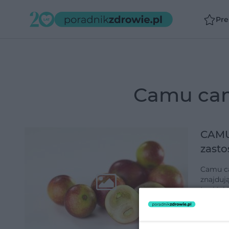
Pr
camu ca
CAMU 
zast
Camu ca
znajduj
Łacińsk
superfo
dodano 2