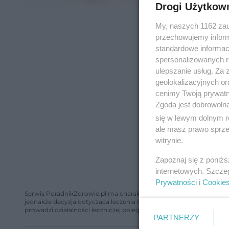
Drogi Użytkow
My, naszych 1162 zau
przechowujemy informa
standardowe informac
spersonalizowanych re
ulepszanie usług. Za
geolokalizacyjnych or
cenimy Twoją prywatno
Zgoda jest dobrowoln
się w lewym dolnym r
ale masz prawo sprzec
witrynie.
Zapoznaj się z poniż
internetowych. Szcze
Prywatności
i
Cookie
Serwis PoradnikZdrowie.pl ma charakter edukacyjny, nie stanowi i 
jednakże decyzja dotycząca leczenia należy do lekarza. Redakcja 
prowadzi działalności leczniczej polegającej na udzielaniu świadcze
PARTNERZY