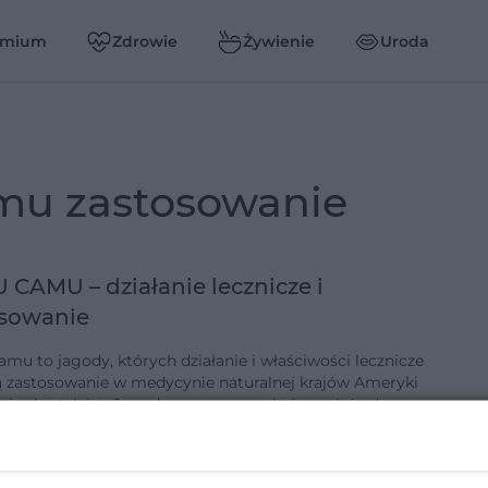
emium
Zdrowie
Żywienie
Uroda
mu zastosowanie
CAMU – działanie lecznicze i
osowanie
mu to jagody, których działanie i właściwości lecznicze
ą zastosowanie w medycynie naturalnej krajów Ameryki
iej od setek lat. Jagody camu camu, które należą do grupy
ods,…
7-2-2017