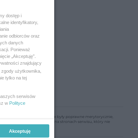
y dostęp i
lne identyfikatory,
iania
anie odbiorców oraz
nych danych
kacji. Ponieważ
ięcie „Akceptuję”.
ywatności znajdujący
ą zgody użytkownika,
 tylko na tej
 naszych serwisów
esz w
Polityce
ń, aby informacje w nim zawarte były poprawne merytorycznie,
a informacji zamieszczonych na stronach serwisu, który nie
Akceptuję