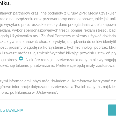
niku,
fanych partnerów oraz inne podmioty z Grupy ZPR Media uzyskujem
cje na urządzeniu oraz przetwarzamy dane osobowe, takie jak unika
je wysyłane przez urządzenie czy dane przeglądania w celu zapewn
klam, wybór spersonalizowanych treści, pomiar reklam i treści, bad
 zgodą Użytkownika my i Zaufani Partnerzy możemy używać dokład
az aktywnie skanować charakterystykę urządzenia do celów identyfi
ść, prosimy o zgodę na korzystanie z tych technologii poprzez klikn
a i zawsze możesz ją zmienić/wycofać klikając przycisk ustawień pr
ogu strony
. Niektóre rodzaje przetwarzania danych nie wymagaj
iwić się takiemu przetwarzaniu. Preferencje będą miały zastosowanie
szymi informacjami, abyś mógł świadomie i komfortowo korzystać z
gółowe informacje dotyczące przetwarzania Twoich danych znajdzi
s
oraz po kliknięciu w „Ustawienia”.
nie zastępuje porady lekarskiej. Redakcja serwisu dokłada wszelkich stara
i wydawca serwisu nie ponoszą odpowiedzialności wynikającej z zastosowani
ń zdrowotnych w rozumieniu art. 3 ust 1 ustawy o działalności leczniczej.
USTAWIENIA