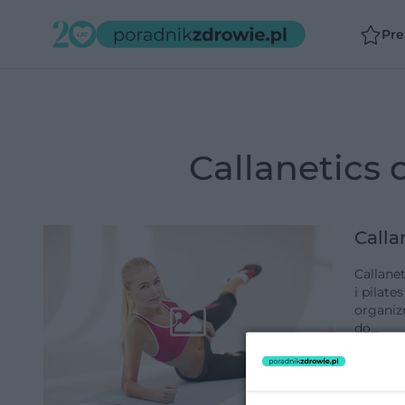
Pr
callanetics 
Calla
Callanet
i pilate
organizm
do…
dodano 1