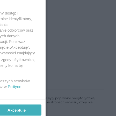
y dostęp i
lne identyfikatory,
iania
anie odbiorców oraz
nych danych
kacji. Ponieważ
ięcie „Akceptuję”.
ywatności znajdujący
ą zgody użytkownika,
 tylko na tej
 naszych serwisów
esz w
Polityce
ń, aby informacje w nim zawarte były poprawne merytorycznie,
a informacji zamieszczonych na stronach serwisu, który nie
Akceptuję