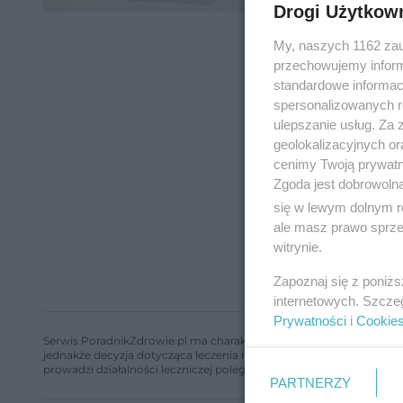
Drogi Użytkow
My, naszych 1162 zau
przechowujemy informa
standardowe informac
spersonalizowanych re
ulepszanie usług. Za
geolokalizacyjnych or
cenimy Twoją prywatno
Zgoda jest dobrowoln
się w lewym dolnym r
ale masz prawo sprzec
witrynie.
Zapoznaj się z poniż
internetowych. Szcze
Prywatności
i
Cookie
Serwis PoradnikZdrowie.pl ma charakter edukacyjny, nie stanowi i 
jednakże decyzja dotycząca leczenia należy do lekarza. Redakcja 
prowadzi działalności leczniczej polegającej na udzielaniu świadcze
PARTNERZY