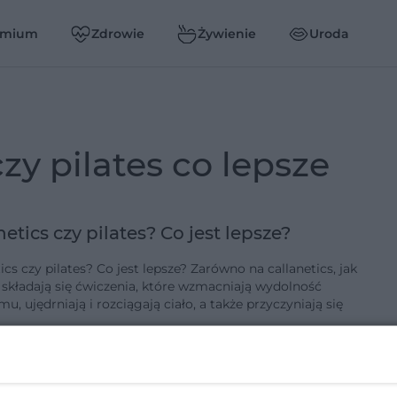
emium
Zdrowie
Żywienie
Uroda
czy pilates co lepsze
netics czy pilates? Co jest lepsze?
ics czy pilates? Co jest lepsze? Zarówno na callanetics, jak
s składają się ćwiczenia, które wzmacniają wydolność
u, ujędrniają i rozciągają ciało, a także przyczyniają się
5-4-2014