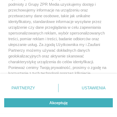
(w tym także elektroniczny lub mechaniczny) na jakimkolwiek polu
podmioty z Grupy ZPR Media uzyskujemy dostęp i
eksploatacji w jakiejkolwiek formie, włącznie z umieszczaniem w
przechowujemy informacje na urządzeniu oraz
Internecie bez pisemnej zgody właściciela praw. Jakiekolwiek użycie
przetwarzamy dane osobowe, takie jak unikalne
lub wykorzystanie utworów w całości lub w części z naruszeniem
prawa, tzn. bez właściwej zgody, jest zabronione pod groźbą kary i
identyfikatory, standardowe informacje wysyłane przez
może być ścigane prawnie.
urządzenie czy dane przeglądania w celu zapewniania
spersonalizowanych reklam, wybór spersonalizowanych
treści, pomiar reklam i treści, badanie odbiorców oraz
ulepszanie usług. Za zgodą Użytkownika my i Zaufani
Partnerzy możemy używać dokładnych danych
geolokalizacyjnych oraz aktywnie skanować
charakterystykę urządzenia do celów identyfikacji.
O nas
Ponieważ cenimy Twoją prywatność, prosimy o zgodę na
korzystanie z tych technologii poprzez kliknięcie
Informacje prawne
„Akceptuję”. Zgoda jest dobrowolna i zawsze możesz ją
Nasze serwisy
zmienić/wycofać klikając przycisk ustawień prywatności
PARTNERZY
USTAWIENIA
znajdujący się w lewym dolnym rogu strony
. Niektóre
© 2026 Grupa ZPR Media
rodzaje przetwarzania danych nie wymagają zgody
Akceptuję
użytkownika, ale masz prawo sprzeciwić się takiemu
przetwarzaniu. Preferencje będą miały zastosowanie tylko
Premium
Zdrowie
Żywienie
Uroda
na tej witrynie.