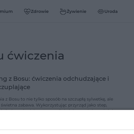
emium
Zdrowie
Żywienie
Uroda
su ćwiczenia
ng z Bosu: ćwiczenia odchudzające i
czuplające
a z Bosu to nie tylko sposób na szczupłą sylwetkę, ale
 świetna zabawa. Wykorzystując przyrząd jako step,
kakać na nim jak na trampolinie lub angażując mięśnie
alać kalor…
3-6-2019