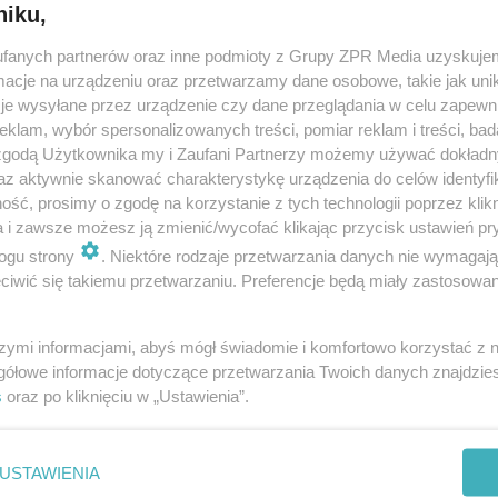
niku,
fanych partnerów oraz inne podmioty z Grupy ZPR Media uzyskujem
cje na urządzeniu oraz przetwarzamy dane osobowe, takie jak unika
je wysyłane przez urządzenie czy dane przeglądania w celu zapewn
klam, wybór spersonalizowanych treści, pomiar reklam i treści, bad
 zgodą Użytkownika my i Zaufani Partnerzy możemy używać dokład
az aktywnie skanować charakterystykę urządzenia do celów identyfi
ść, prosimy o zgodę na korzystanie z tych technologii poprzez klikn
a i zawsze możesz ją zmienić/wycofać klikając przycisk ustawień pr
ogu strony
. Niektóre rodzaje przetwarzania danych nie wymagaj
iwić się takiemu przetwarzaniu. Preferencje będą miały zastosowanie
szymi informacjami, abyś mógł świadomie i komfortowo korzystać z
gółowe informacje dotyczące przetwarzania Twoich danych znajdzi
s
oraz po kliknięciu w „Ustawienia”.
nie zastępuje porady lekarskiej. Redakcja serwisu dokłada wszelkich stara
i wydawca serwisu nie ponoszą odpowiedzialności wynikającej z zastosowani
ń zdrowotnych w rozumieniu art. 3 ust 1 ustawy o działalności leczniczej.
USTAWIENIA