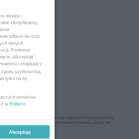
y dostęp i
lne identyfikatory,
iania
anie odbiorców oraz
nych danych
kacji. Ponieważ
ięcie „Akceptuję”.
ywatności znajdujący
ą zgody użytkownika,
 tylko na tej
 naszych serwisów
esz w
Polityce
ń, aby informacje w nim zawarte były poprawne merytorycznie,
a informacji zamieszczonych na stronach serwisu, który nie
Akceptuję