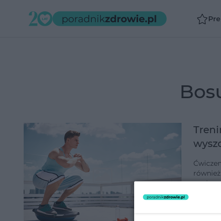
Pr
bo
Treni
wysz
Ćwiczeni
również
można s
nóg, sp
dodano 1