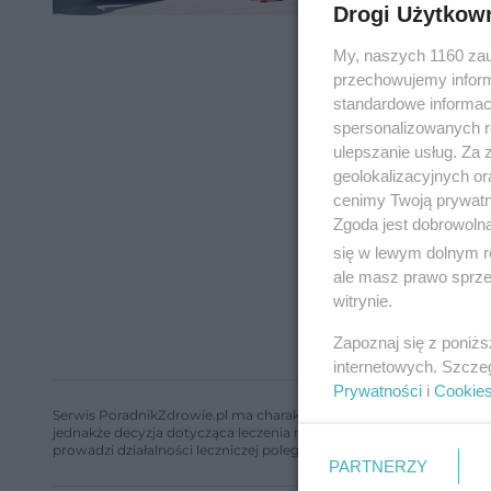
Drogi Użytkow
My, naszych 1160 zau
przechowujemy informa
standardowe informac
spersonalizowanych re
ulepszanie usług. Za
geolokalizacyjnych or
cenimy Twoją prywatno
Zgoda jest dobrowoln
się w lewym dolnym r
ale masz prawo sprzec
witrynie.
Zapoznaj się z poniż
internetowych. Szcze
Prywatności
i
Cookie
Serwis PoradnikZdrowie.pl ma charakter edukacyjny, nie stanowi i 
jednakże decyzja dotycząca leczenia należy do lekarza. Redakcja 
prowadzi działalności leczniczej polegającej na udzielaniu świadcze
PARTNERZY