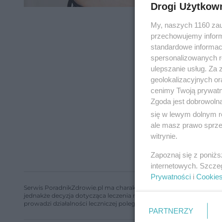
Drogi Użytkow
dodano 6
My, naszych 1160 zau
przechowujemy informa
standardowe informac
spersonalizowanych re
ulepszanie usług. Za
geolokalizacyjnych or
cenimy Twoją prywatno
Zgoda jest dobrowoln
się w lewym dolnym r
ale masz prawo sprzec
witrynie.
Zapoznaj się z poniż
internetowych. Szcze
Prywatności
i
Cookie
Serwis PoradnikZdrowie.pl ma charakter edukacyjny, nie stanowi i 
jednakże decyzja dotycząca leczenia należy do lekarza. Redakcja 
prowadzi działalności leczniczej polegającej na udzielaniu świadcze
PARTNERZY