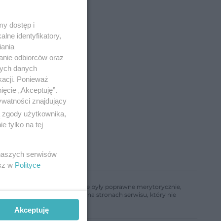
y dostęp i
lne identyfikatory,
iania
anie odbiorców oraz
nych danych
kacji. Ponieważ
ięcie „Akceptuję”.
ywatności znajdujący
ą zgody użytkownika,
 tylko na tej
 naszych serwisów
esz w
Polityce
ń, aby informacje w nim zawarte były poprawne merytorycznie,
a informacji zamieszczonych na stronach serwisu, który nie
Akceptuję