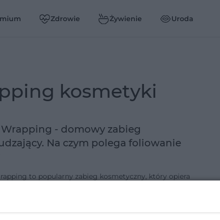
emium
Zdrowie
Żywienie
Uroda
apping kosmetyki
 Wrapping - domowy zabieg
dzający. Na czym polega foliowanie
?
apping to popularny zabieg kosmetyczny, który opiera
wykorzystaniu zwykłej folii spożywczej. Po zaaplikowaniu
 na konkretne partie ciała wystarczy szczelnie owinąć się
od…