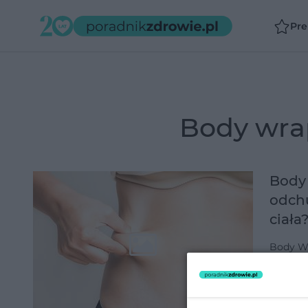
Pr
body wr
Body
odchu
ciała
Body Wr
się na 
balsamu
folią i 