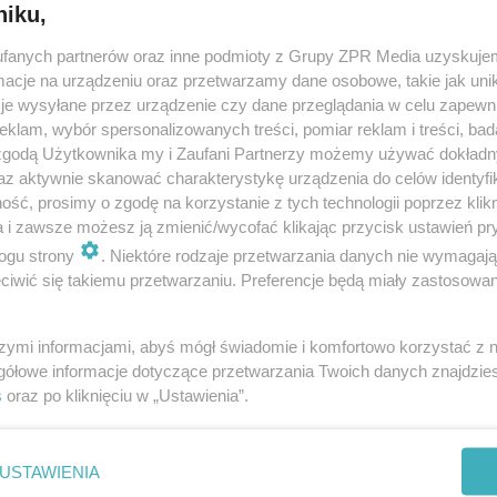
niku,
-9-2016
fanych partnerów oraz inne podmioty z Grupy ZPR Media uzyskujem
cje na urządzeniu oraz przetwarzamy dane osobowe, takie jak unika
je wysyłane przez urządzenie czy dane przeglądania w celu zapewn
klam, wybór spersonalizowanych treści, pomiar reklam i treści, bad
 zgodą Użytkownika my i Zaufani Partnerzy możemy używać dokład
az aktywnie skanować charakterystykę urządzenia do celów identyfi
ść, prosimy o zgodę na korzystanie z tych technologii poprzez klikn
a i zawsze możesz ją zmienić/wycofać klikając przycisk ustawień pr
ogu strony
. Niektóre rodzaje przetwarzania danych nie wymagaj
iwić się takiemu przetwarzaniu. Preferencje będą miały zastosowanie
szymi informacjami, abyś mógł świadomie i komfortowo korzystać z
gółowe informacje dotyczące przetwarzania Twoich danych znajdzi
s
oraz po kliknięciu w „Ustawienia”.
nie zastępuje porady lekarskiej. Redakcja serwisu dokłada wszelkich stara
i wydawca serwisu nie ponoszą odpowiedzialności wynikającej z zastosowani
ń zdrowotnych w rozumieniu art. 3 ust 1 ustawy o działalności leczniczej.
USTAWIENIA