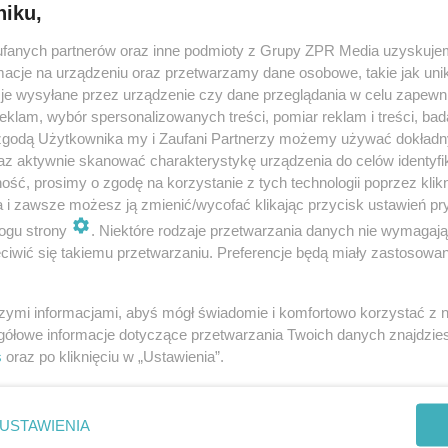
niku,
fanych partnerów oraz inne podmioty z Grupy ZPR Media uzyskujem
cje na urządzeniu oraz przetwarzamy dane osobowe, takie jak unika
je wysyłane przez urządzenie czy dane przeglądania w celu zapewn
klam, wybór spersonalizowanych treści, pomiar reklam i treści, bad
 zgodą Użytkownika my i Zaufani Partnerzy możemy używać dokład
az aktywnie skanować charakterystykę urządzenia do celów identyfi
ść, prosimy o zgodę na korzystanie z tych technologii poprzez klikn
a i zawsze możesz ją zmienić/wycofać klikając przycisk ustawień pr
ogu strony
. Niektóre rodzaje przetwarzania danych nie wymagaj
iwić się takiemu przetwarzaniu. Preferencje będą miały zastosowanie
szymi informacjami, abyś mógł świadomie i komfortowo korzystać z
gółowe informacje dotyczące przetwarzania Twoich danych znajdzi
s
oraz po kliknięciu w „Ustawienia”.
nie zastępuje porady lekarskiej. Redakcja serwisu dokłada wszelkich stara
i wydawca serwisu nie ponoszą odpowiedzialności wynikającej z zastosowani
ń zdrowotnych w rozumieniu art. 3 ust 1 ustawy o działalności leczniczej.
USTAWIENIA