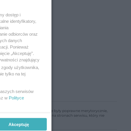
y dostęp i
lne identyfikatory,
iania
anie odbiorców oraz
nych danych
kacji. Ponieważ
ięcie „Akceptuję”.
ywatności znajdujący
ą zgody użytkownika,
 tylko na tej
 naszych serwisów
esz w
Polityce
ń, aby informacje w nim zawarte były poprawne merytorycznie,
a informacji zamieszczonych na stronach serwisu, który nie
Akceptuję