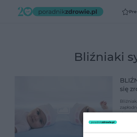
Pr
bliźniaki
BLIŹN
się z
Bliźnia
zapłodn
się mar
nich, k
dodano 2