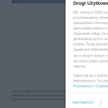
Drogi Użytkow
My, naszych 1160 zau
przechowujemy informa
standardowe informac
spersonalizowanych re
ulepszanie usług. Za
geolokalizacyjnych or
cenimy Twoją prywatno
Zgoda jest dobrowoln
się w lewym dolnym r
ale masz prawo sprzec
witrynie.
Zapoznaj się z poniż
internetowych. Szcze
Prywatności
i
Cookie
Serwis PoradnikZdrowie.pl ma charakter edukacyjny, nie stanowi i 
jednakże decyzja dotycząca leczenia należy do lekarza. Redakcja 
prowadzi działalności leczniczej polegającej na udzielaniu świadcze
PARTNERZY