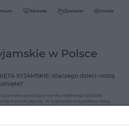
emium
Zdrowie
Żywienie
Uroda
 syjamskie w Polsce
IĘTA SYJAMSKIE: dlaczego dzieci rodzą
rośnięte?
ki syjamskie powstają w wyniku wadliwego podziału
ionej komórki jajowej. W większości przypadków rodzą
twe lub ulegają poronieniu we wczesnym etapie ciąży. Te z
tóre urodz…
9-1-2014