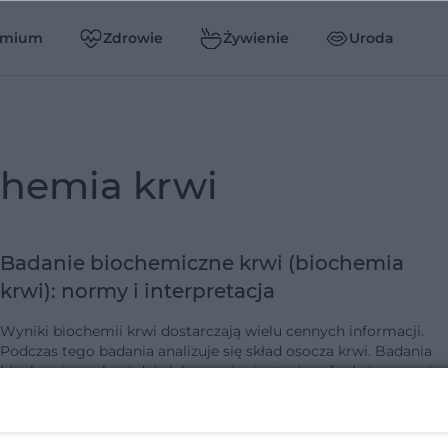
emium
Zdrowie
Żywienie
Uroda
ochemia krwi
Badanie biochemiczne krwi (biochemia
krwi): normy i interpretacja
Wyniki biochemii krwi dostarczają wielu cennych informacji.
Podczas tego badania analizuje się skład osocza krwi. Badania
biochemiczne krwi dają lekarzowi orientację w funkcjonowaniu
prawie wszystkic…
dodano 21-6-2017