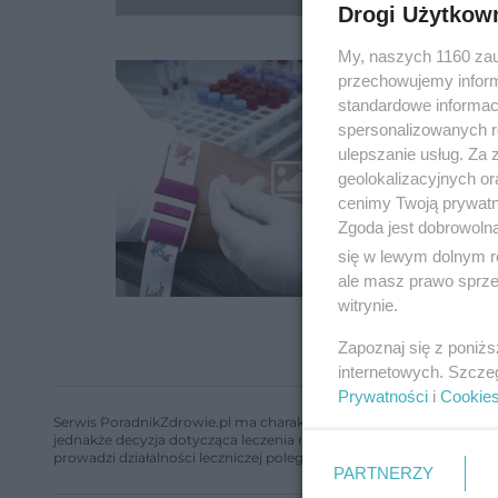
Drogi Użytkow
My, naszych 1160 zau
przechowujemy informa
standardowe informac
spersonalizowanych re
ulepszanie usług. Za
geolokalizacyjnych or
cenimy Twoją prywatno
Zgoda jest dobrowoln
się w lewym dolnym r
ale masz prawo sprzec
witrynie.
Zapoznaj się z poniż
internetowych. Szcze
Prywatności
i
Cookie
Serwis PoradnikZdrowie.pl ma charakter edukacyjny, nie stanowi i 
jednakże decyzja dotycząca leczenia należy do lekarza. Redakcja 
prowadzi działalności leczniczej polegającej na udzielaniu świadcze
PARTNERZY