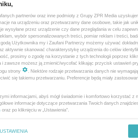
niku,
fanych partnerów oraz inne podmioty z Grupy ZPR Media uzyskujem
Badania krwi: morfologia, biochemia, rozm
cje na urządzeniu oraz przetwarzamy dane osobowe, takie jak unika
je wysyłane przez urządzenie czy dane przeglądania w celu zapewn
Morfologia to badanie krwi, w którym pod lupę bierze się skład i
klam, wybór spersonalizowanych treści, pomiar reklam i treści, bad
budowę komórek krwi. Ale krew to nie tylko czerwone i białe
 zgodą Użytkownika my i Zaufani Partnerzy możemy używać dokład
ciałka oraz płytki krwi. Wśród badań profilaktycznych powinna
az aktywnie skanować charakterystykę urządzenia do celów identyfi
znaleźć się …
ść, prosimy o zgodę na korzystanie z tych technologii poprzez klikn
a i zawsze możesz ją zmienić/wycofać klikając przycisk ustawień pr
dodano 23-12-2012
ogu strony
. Niektóre rodzaje przetwarzania danych nie wymagaj
iwić się takiemu przetwarzaniu. Preferencje będą miały zastosowanie
szymi informacjami, abyś mógł świadomie i komfortowo korzystać z
gółowe informacje dotyczące przetwarzania Twoich danych znajdzi
s
oraz po kliknięciu w „Ustawienia”.
nie zastępuje porady lekarskiej. Redakcja serwisu dokłada wszelkich stara
i wydawca serwisu nie ponoszą odpowiedzialności wynikającej z zastosowani
ń zdrowotnych w rozumieniu art. 3 ust 1 ustawy o działalności leczniczej.
USTAWIENIA