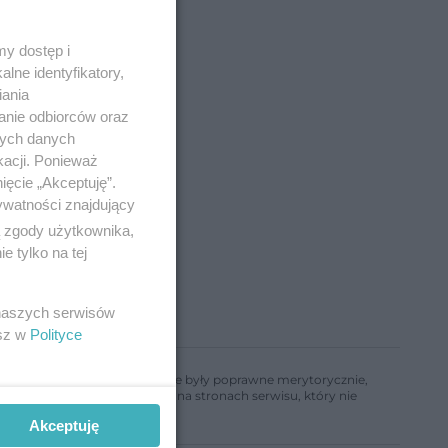
y dostęp i
az
lne identyfikatory,
iania
anie odbiorców oraz
nych danych
kacji. Ponieważ
ięcie „Akceptuję”.
ywatności znajdujący
ą zgody użytkownika,
 tylko na tej
 naszych serwisów
esz w
Polityce
ń, aby informacje w nim zawarte były poprawne merytorycznie,
a informacji zamieszczonych na stronach serwisu, który nie
Akceptuję