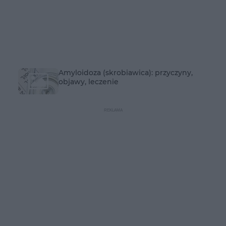
Amyloidoza (skrobiawica): przyczyny,
objawy, leczenie