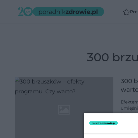
Pr
300 br
300 b
wart
Efektem
umięśni
brzuszk
spalisz 
dodano 2