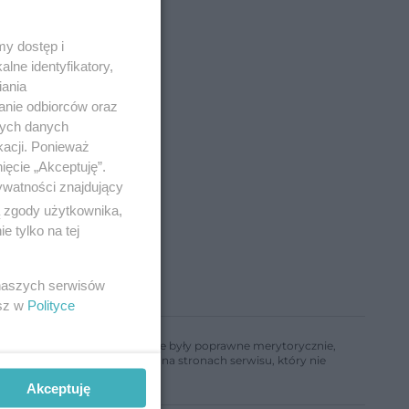
y dostęp i
lne identyfikatory,
iania
anie odbiorców oraz
nych danych
kacji. Ponieważ
ięcie „Akceptuję”.
ywatności znajdujący
ą zgody użytkownika,
 tylko na tej
 naszych serwisów
esz w
Polityce
ń, aby informacje w nim zawarte były poprawne merytorycznie,
a informacji zamieszczonych na stronach serwisu, który nie
Akceptuję