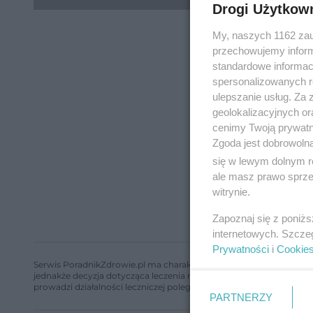
Drogi Użytkow
My, naszych 1162 zau
przechowujemy informa
standardowe informac
spersonalizowanych re
ulepszanie usług. Za
geolokalizacyjnych or
cenimy Twoją prywatno
Zgoda jest dobrowoln
się w lewym dolnym r
ale masz prawo sprzec
witrynie.
Zapoznaj się z poniż
internetowych. Szcze
Prywatności
i
Cookie
Serwis PoradnikZdrowie.pl ma charakter edukacyjny, nie stanowi i 
jednakże decyzja dotycząca leczenia należy do lekarza. Redakcja 
prowadzi działalności leczniczej polegającej na udzielaniu świadcze
PARTNERZY