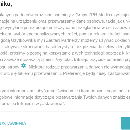
niku,
fanych partnerów oraz inne podmioty z Grupy ZPR Media uzyskujem
cje na urządzeniu oraz przetwarzamy dane osobowe, takie jak unika
je wysyłane przez urządzenie czy dane przeglądania w celu zapewn
klam, wybór spersonalizowanych treści, pomiar reklam i treści, bad
 zgodą Użytkownika my i Zaufani Partnerzy możemy używać dokład
az aktywnie skanować charakterystykę urządzenia do celów identyfi
ść, prosimy o zgodę na korzystanie z tych technologii poprzez klikn
a i zawsze możesz ją zmienić/wycofać klikając przycisk ustawień pr
ogu strony
. Niektóre rodzaje przetwarzania danych nie wymagaj
iwić się takiemu przetwarzaniu. Preferencje będą miały zastosowanie
szymi informacjami, abyś mógł świadomie i komfortowo korzystać z
gółowe informacje dotyczące przetwarzania Twoich danych znajdzi
s
oraz po kliknięciu w „Ustawienia”.
nie zastępuje porady lekarskiej. Redakcja serwisu dokłada wszelkich stara
i wydawca serwisu nie ponoszą odpowiedzialności wynikającej z zastosowani
ń zdrowotnych w rozumieniu art. 3 ust 1 ustawy o działalności leczniczej.
USTAWIENIA