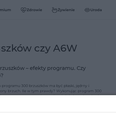
emium
Zdrowie
Żywienie
Uroda
zuszków czy A6W
rzuszków – efekty programu. Czy
o?
 programu 300 brzuszków ma być płaski, jędrny i
ony brzuch. Ile w tym prawdy? Wykonując program 300
ów, na pewno wzmocnisz swoje mięśnie brzucha, ale nie
kalorii ani nie …
6-11-2021