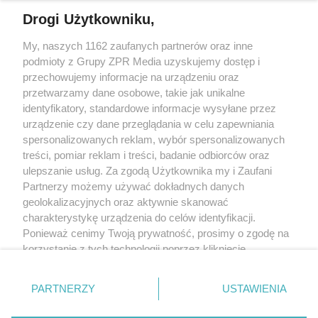
Drogi Użytkowniku,
Żaden utwór zamieszczony w serwisie nie może być powielany i
My, naszych 1162 zaufanych partnerów oraz inne
rozpowszechniany lub dalej rozpowszechniany w jakikolwiek sposób
(w tym także elektroniczny lub mechaniczny) na jakimkolwiek polu
podmioty z Grupy ZPR Media uzyskujemy dostęp i
eksploatacji w jakiejkolwiek formie, włącznie z umieszczaniem w
przechowujemy informacje na urządzeniu oraz
Internecie bez pisemnej zgody właściciela praw. Jakiekolwiek użycie
przetwarzamy dane osobowe, takie jak unikalne
lub wykorzystanie utworów w całości lub w części z naruszeniem
prawa, tzn. bez właściwej zgody, jest zabronione pod groźbą kary i
identyfikatory, standardowe informacje wysyłane przez
może być ścigane prawnie.
urządzenie czy dane przeglądania w celu zapewniania
spersonalizowanych reklam, wybór spersonalizowanych
treści, pomiar reklam i treści, badanie odbiorców oraz
ulepszanie usług. Za zgodą Użytkownika my i Zaufani
Partnerzy możemy używać dokładnych danych
geolokalizacyjnych oraz aktywnie skanować
charakterystykę urządzenia do celów identyfikacji.
O nas
Ponieważ cenimy Twoją prywatność, prosimy o zgodę na
korzystanie z tych technologii poprzez kliknięcie
Informacje prawne
„Akceptuję”. Zgoda jest dobrowolna i zawsze możesz ją
Nasze serwisy
zmienić/wycofać klikając przycisk ustawień prywatności
PARTNERZY
USTAWIENIA
znajdujący się w lewym dolnym rogu strony
. Niektóre
© 2026 Grupa ZPR Media
rodzaje przetwarzania danych nie wymagają zgody