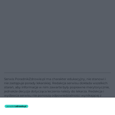
Serwis PoradnikZdrowie.pl ma charakter edukacyjny, nie stanowi i
nie zastępuje porady lekarskiej. Redakcja serwisu dokłada wszelkich
starań, aby informacje w nim zawarte były poprawne merytorycznie,
jednakże decyzja dotycząca leczenia należy do lekarza. Redakcja i
wydawca serwisu nie ponoszą odpowiedzialności wynikającej z
zastosowania informacji zamieszczonych na stronach serwisu, który
nie prowadzi działalności leczniczej polegającej na udzielaniu
świadczeń zdrowotnych w rozumieniu art. 3 ust 1 ustawy o
działalności leczniczej.