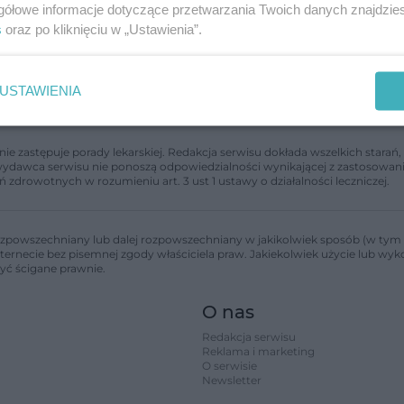
gółowe informacje dotyczące przetwarzania Twoich danych znajdzi
s
oraz po kliknięciu w „Ustawienia”.
USTAWIENIA
nie zastępuje porady lekarskiej. Redakcja serwisu dokłada wszelkich stara
i wydawca serwisu nie ponoszą odpowiedzialności wynikającej z zastosowani
ń zdrowotnych w rozumieniu art. 3 ust 1 ustawy o działalności leczniczej.
zpowszechniany lub dalej rozpowszechniany w jakikolwiek sposób (w tym 
nternecie bez pisemnej zgody właściciela praw. Jakiekolwiek użycie lub wy
być ścigane prawnie.
O nas
Redakcja serwisu
Reklama i marketing
O serwisie
Newsletter