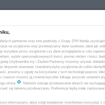
D - co czuje rodząca kobieta
niku,
fanych partnerów oraz inne podmioty z Grupy ZPR Media uzyskujem
cje na urządzeniu oraz przetwarzamy dane osobowe, takie jak unika
je wysyłane przez urządzenie czy dane przeglądania w celu zapewn
klam, wybór spersonalizowanych treści, pomiar reklam i treści, bad
 zgodą Użytkownika my i Zaufani Partnerzy możemy używać dokład
az aktywnie skanować charakterystykę urządzenia do celów identyfi
dojść do siebie PO PORODZIE? Dzień pierw
ść, prosimy o zgodę na korzystanie z tych technologii poprzez klikn
a i zawsze możesz ją zmienić/wycofać klikając przycisk ustawień pr
ogu strony
. Niektóre rodzaje przetwarzania danych nie wymagaj
iwić się takiemu przetwarzaniu. Preferencje będą miały zastosowanie
szymi informacjami, abyś mógł świadomie i komfortowo korzystać z