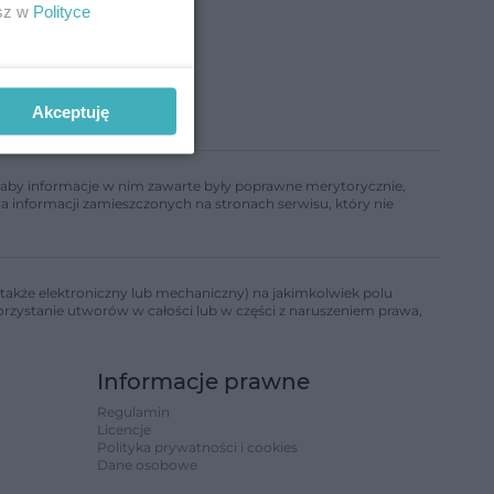
esz w
Polityce
Akceptuję
ń, aby informacje w nim zawarte były poprawne merytorycznie,
a informacji zamieszczonych na stronach serwisu, który nie
także elektroniczny lub mechaniczny) na jakimkolwiek polu
korzystanie utworów w całości lub w części z naruszeniem prawa,
Informacje prawne
Regulamin
Licencje
Polityka prywatności i cookies
Dane osobowe