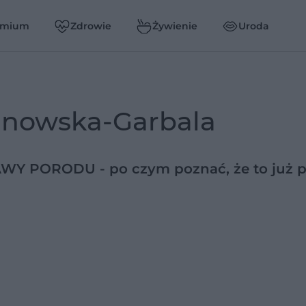
emium
Zdrowie
Żywienie
Uroda
inowska-Garbala
WY PORODU - po czym poznać, że to już 