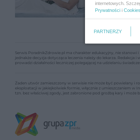
internetowych. Szcze
Prywatności
i
Cookie
PARTNERZY
Serwis PoradnikZdrowie.pl ma charakter edukacyjny, nie stanowi i 
jednakże decyzja dotycząca leczenia należy do lekarza. Redakcja 
prowadzi działalności leczniczej polegającej na udzielaniu świadcze
Żaden utwór zamieszczony w serwisie nie może być powielany i ro
eksploatacji w jakiejkolwiek formie, włącznie z umieszczaniem w I
tzn. bez właściwej zgody, jest zabronione pod groźbą kary i może 