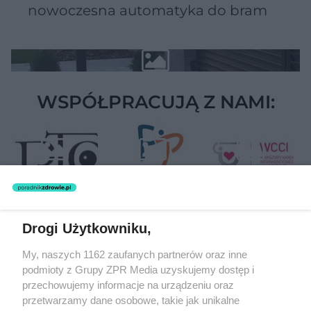
nowoczesna automatyka do bram
WSPÓŁPRACUJĄ Z NAMI:
Drogi Użytkowniku,
Żaden utwór zamieszczony w serwisie nie może być powielany i
My, naszych 1162 zaufanych partnerów oraz inne
rozpowszechniany lub dalej rozpowszechniany w jakikolwiek sposób
podmioty z Grupy ZPR Media uzyskujemy dostęp i
(w tym także elektroniczny lub mechaniczny) na jakimkolwiek polu
eksploatacji w jakiejkolwiek formie, włącznie z umieszczaniem w
przechowujemy informacje na urządzeniu oraz
Internecie bez pisemnej zgody właściciela praw. Jakiekolwiek użycie
przetwarzamy dane osobowe, takie jak unikalne
lub wykorzystanie utworów w całości lub w części z naruszeniem