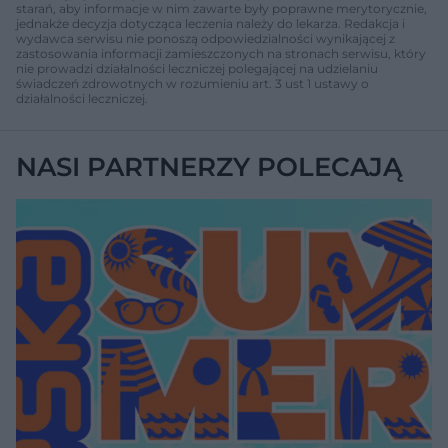
starań, aby informacje w nim zawarte były poprawne merytorycznie,
jednakże decyzja dotycząca leczenia należy do lekarza. Redakcja i
wydawca serwisu nie ponoszą odpowiedzialności wynikającej z
zastosowania informacji zamieszczonych na stronach serwisu, który
nie prowadzi działalności leczniczej polegającej na udzielaniu
świadczeń zdrowotnych w rozumieniu art. 3 ust 1 ustawy o
działalności leczniczej.
NASI PARTNERZY POLECAJĄ