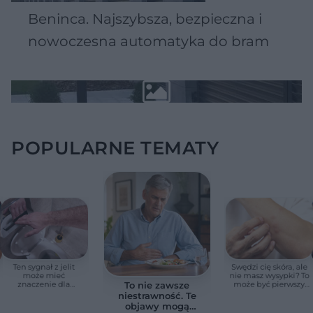
Beninca. Najszybsza, bezpieczna i
nowoczesna automatyka do bram
POPULARNE TEMATY
Ten sygnał z jelit
Swędzi cię skóra, ale
może mieć
nie masz wysypki? To
znaczenie dla
może być pierwszy
To nie zawsze
zdrowia. Naukowcy
cichy sygnał raka
niestrawność. Te
wskazali zdrowy
trzustki, zanim
objawy mogą
zakres
pojawią się inne