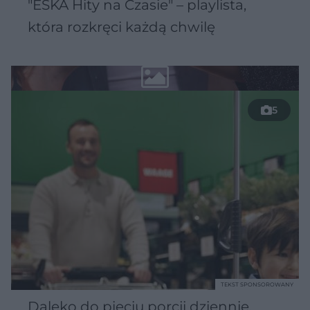
"ESKA Hity na Czasie" – playlista,
która rozkręci każdą chwilę
5
TEKST SPONSOROWANY
Daleko do pięciu porcji dziennie.