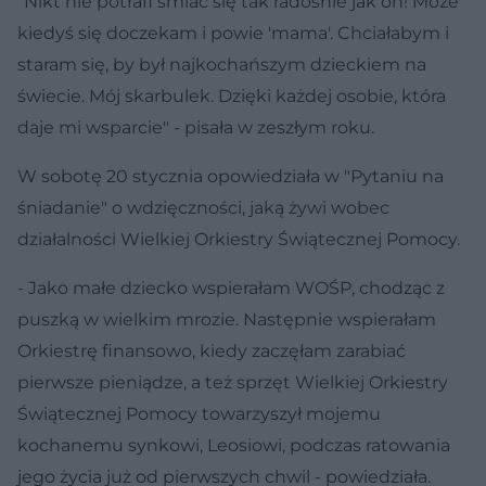
"Nikt nie potrafi śmiać się tak radośnie jak on! Może
kiedyś się doczekam i powie 'mama'. Chciałabym i
staram się, by był najkochańszym dzieckiem na
świecie. Mój skarbulek. Dzięki każdej osobie, która
daje mi wsparcie" - pisała w zeszłym roku.
W sobotę 20 stycznia opowiedziała w "Pytaniu na
śniadanie" o wdzięczności, jaką żywi wobec
działalności Wielkiej Orkiestry Świątecznej Pomocy.
- Jako małe dziecko wspierałam WOŚP, chodząc z
puszką w wielkim mrozie. Następnie wspierałam
Orkiestrę finansowo, kiedy zaczęłam zarabiać
pierwsze pieniądze, a też sprzęt Wielkiej Orkiestry
Świątecznej Pomocy towarzyszył mojemu
kochanemu synkowi, Leosiowi, podczas ratowania
jego życia już od pierwszych chwil - powiedziała.