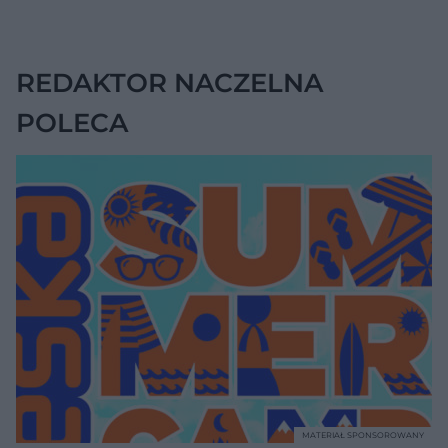
wskazywać na raka
objawy
trzustki
REDAKTOR NACZELNA
POLECA
MATERIAŁ SPONSOROWANY