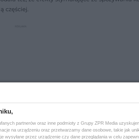
ą częściej.
niku,
ałają stymulująco
fanych partnerów oraz inne podmioty z Grupy ZPR Media uzyskujem
cje na urządzeniu oraz przetwarzamy dane osobowe, takie jak unika
je wysyłane przez urządzenie czy dane przeglądania w celu zapewn