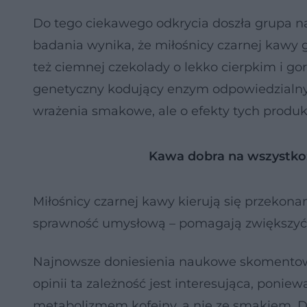
Do tego ciekawego odkrycia doszła grupa 
badania wynika, że miłośnicy czarnej kawy 
też ciemnej czekolady o lekko cierpkim i 
genetyczny kodujący enzym odpowiedzialny
wrażenia smakowe, ale o efekty tych produk
Kawa dobra na wszystko:
Miłośnicy czarnej kawy kierują się przekonan
sprawność umysłową – pomagają zwiększyć c
Najnowsze doniesienia naukowe skomentował
opinii ta zależność jest interesująca, poni
metabolizmem kofeiny, a nie ze smakiem. D