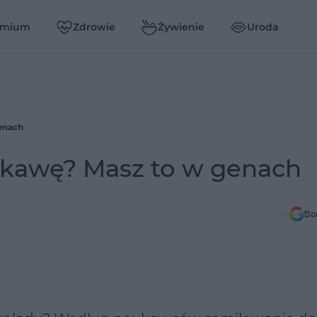
emium
Zdrowie
Żywienie
Uroda
genach
ą kawę? Masz to w genach
Do