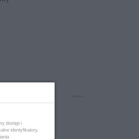
y dostęp i
lne identyfikatory,
iania