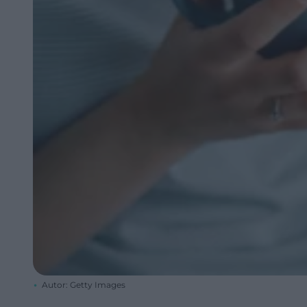
Autor: Getty Images