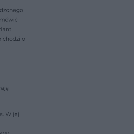
adzonego
odmówić
iant
 chodzi o
rają
. W jej
kawy