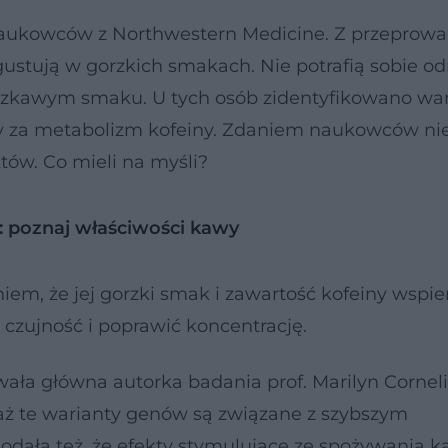
naukowców z Northwestern Medicine. Z przeprow
gustują w gorzkich smakach. Nie potrafią sobie 
gorzkawym smaku. U tych osób zidentyfikowano war
 za metabolizm kofeiny. Zdaniem naukowców nie
tów. Co mieli na myśli?
 poznaj właściwości kawy
iem, że jej gorzki smak i zawartość kofeiny wspie
zujność i poprawić koncentrację.
a główna autorka badania prof. Marilyn Cornelis
eważ te warianty genów są związane z szybszym
odała też, że efekty stymulujące ze spożywania 