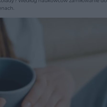
zekolady? Według naukowców zamiłowanie do
enach.