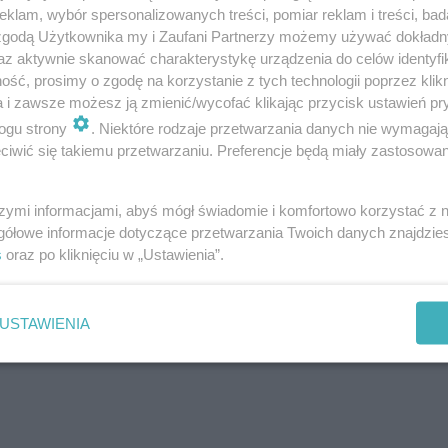
 kofeiny w kawie utożsamiana jest z wywołaniem ef
klam, wybór spersonalizowanych treści, pomiar reklam i treści, bad
 zgodą Użytkownika my i Zaufani Partnerzy możemy używać dokład
 regularnie spożywające czarną kawę „uczą się ko
az aktywnie skanować charakterystykę urządzenia do celów identyfi
. – Widzimy tu wyuczony efekt. Kiedy myślą o kofei
ść, prosimy o zgodę na korzystanie z tych technologii poprzez klikn
ną kawą, a także ciemną czekoladą – podkreśliła.
a i zawsze możesz ją zmienić/wycofać klikając przycisk ustawień pr
ogu strony
. Niektóre rodzaje przetwarzania danych nie wymagaj
iwić się takiemu przetwarzaniu. Preferencje będą miały zastosowanie
nej kawy i gorzkiej czekolady może zmniejszyć 
bnie picie dziennie od 2 do 3 filiżanek czarnej 
szymi informacjami, abyś mógł świadomie i komfortowo korzystać z
bniża ryzyko między innymi cukrzycy typu 2, choro
gółowe informacje dotyczące przetwarzania Twoich danych znajdzi
s
oraz po kliknięciu w „Ustawienia”.
 naszego organizmu niż aksamitna i mleczna słody
USTAWIENIA
adek cholesterolu LDL we krwi, ale także może zm