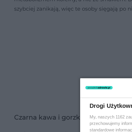
szybciej zanikają, więc te osoby sięgają po ni
Drogi Użytkow
Czarna kawa i gorzka czekolada dzi
My, naszych 1162 zau
przechowujemy informa
standardowe informac