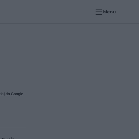
Menu
daj do Google