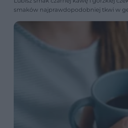
Lubisz smak czarnej kawę i gorzkiej c
smaków najprawdopodobniej tkwi w g