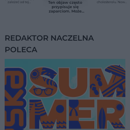
zależeć od tej
cholesterolu. Nowa
Ten objaw często
witaminy. Odkrycie
terapia zmniejszyła
przypisuje się
zaskoczyło
LDL o ponad połowę
zaparciom. Może
naukowców
jednak wskazywać
na chorobę jelita
REDAKTOR NACZELNA
POLECA