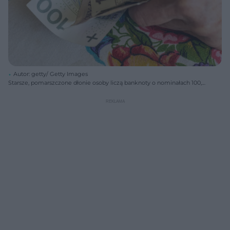
Autor: getty/ Getty Images
Starsze, pomarszczone dłonie osoby liczą banknoty o nominałach 100,
20 i 10 złotych, rozłożone na wzorzystym obrusie z kwiatowym
motywem. Scena symbolizuje finanse osobiste i potrzebę pożyczek, o
których przeczytasz więcej na Super Biznes.