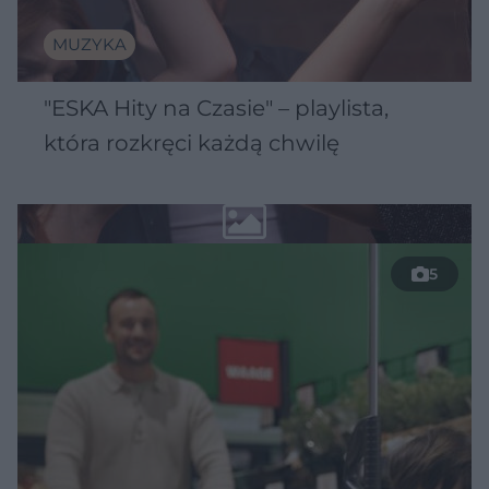
MUZYKA
"ESKA Hity na Czasie" – playlista,
która rozkręci każdą chwilę
5