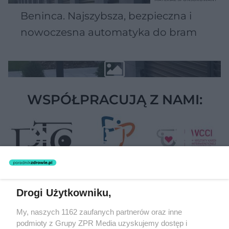
Beninca. Najszybsza, bezpieczna i
nowoczesna automatyka do bram
WSPÓŁPRACUJĄ Z NAMI:
Drogi Użytkowniku,
Żaden utwór zamieszczony w serwisie nie może być powielany i
My, naszych 1162 zaufanych partnerów oraz inne
rozpowszechniany lub dalej rozpowszechniany w jakikolwiek sposób
podmioty z Grupy ZPR Media uzyskujemy dostęp i
(w tym także elektroniczny lub mechaniczny) na jakimkolwiek polu