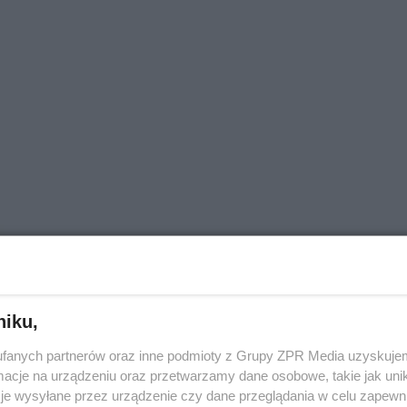
niku,
fanych partnerów oraz inne podmioty z Grupy ZPR Media uzyskujem
cje na urządzeniu oraz przetwarzamy dane osobowe, takie jak unika
je wysyłane przez urządzenie czy dane przeglądania w celu zapewn