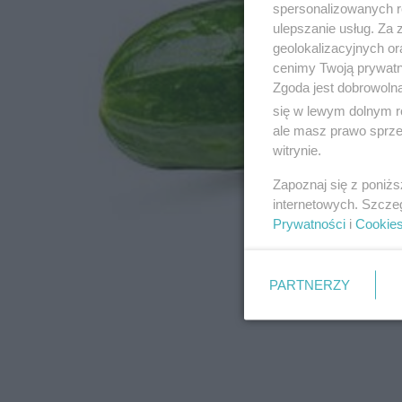
spersonalizowanych re
ulepszanie usług. Za
geolokalizacyjnych or
cenimy Twoją prywatno
Zgoda jest dobrowoln
się w lewym dolnym r
ale masz prawo sprzec
witrynie.
Zapoznaj się z poniż
internetowych. Szcze
Prywatności
i
Cookie
PARTNERZY