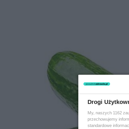
Drogi Użytkow
My, naszych 1162 zau
przechowujemy informa
standardowe informac