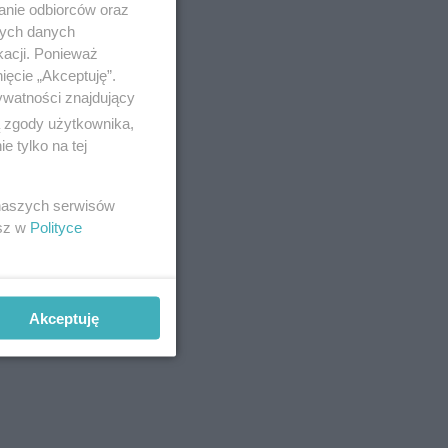
anie odbiorców oraz
nych danych
kacji. Ponieważ
ięcie „Akceptuję”.
ywatności znajdujący
ą zgody użytkownika,
 tylko na tej
 naszych serwisów
esz w
Polityce
Akceptuję