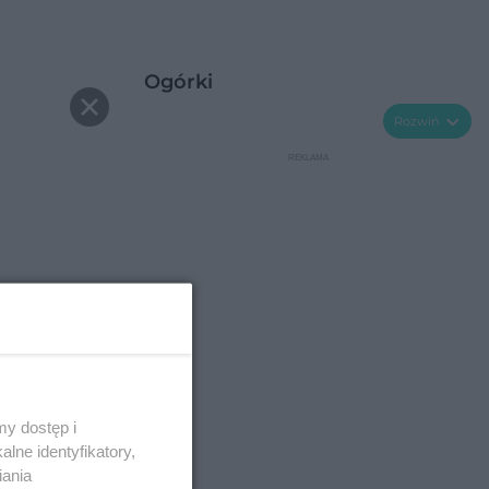
Ogórki
Rozwiń
y dostęp i
lne identyfikatory,
iania