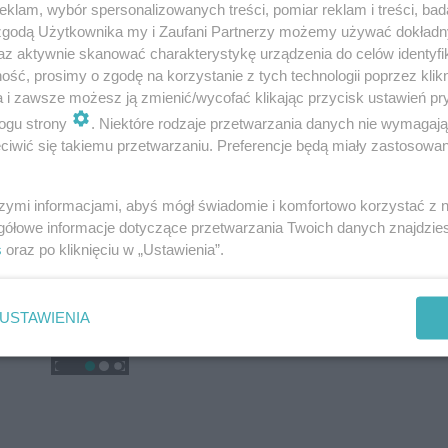
klam, wybór spersonalizowanych treści, pomiar reklam i treści, bad
 zgodą Użytkownika my i Zaufani Partnerzy możemy używać dokład
az aktywnie skanować charakterystykę urządzenia do celów identyfi
ść, prosimy o zgodę na korzystanie z tych technologii poprzez klikn
a i zawsze możesz ją zmienić/wycofać klikając przycisk ustawień pr
ogu strony
. Niektóre rodzaje przetwarzania danych nie wymagaj
iwić się takiemu przetwarzaniu. Preferencje będą miały zastosowanie
szymi informacjami, abyś mógł świadomie i komfortowo korzystać z
gółowe informacje dotyczące przetwarzania Twoich danych znajdzi
s
oraz po kliknięciu w „Ustawienia”.
USTAWIENIA