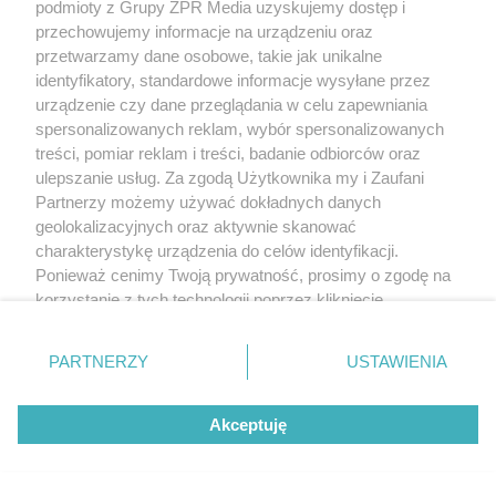
podmioty z Grupy ZPR Media uzyskujemy dostęp i
przechowujemy informacje na urządzeniu oraz
przetwarzamy dane osobowe, takie jak unikalne
identyfikatory, standardowe informacje wysyłane przez
urządzenie czy dane przeglądania w celu zapewniania
spersonalizowanych reklam, wybór spersonalizowanych
treści, pomiar reklam i treści, badanie odbiorców oraz
ulepszanie usług. Za zgodą Użytkownika my i Zaufani
Partnerzy możemy używać dokładnych danych
geolokalizacyjnych oraz aktywnie skanować
charakterystykę urządzenia do celów identyfikacji.
Ponieważ cenimy Twoją prywatność, prosimy o zgodę na
korzystanie z tych technologii poprzez kliknięcie
„Akceptuję”. Zgoda jest dobrowolna i zawsze możesz ją
zmienić/wycofać klikając przycisk ustawień prywatności
PARTNERZY
USTAWIENIA
znajdujący się w lewym dolnym rogu strony
. Niektóre
rodzaje przetwarzania danych nie wymagają zgody
Akceptuję
użytkownika, ale masz prawo sprzeciwić się takiemu
przetwarzaniu. Preferencje będą miały zastosowanie tylko
na tej witrynie.