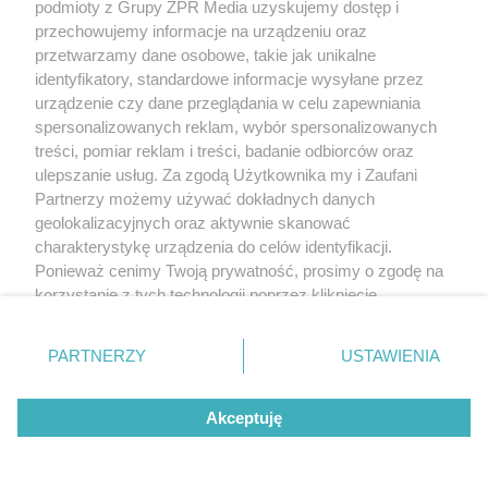
podmioty z Grupy ZPR Media uzyskujemy dostęp i
przechowujemy informacje na urządzeniu oraz
przetwarzamy dane osobowe, takie jak unikalne
identyfikatory, standardowe informacje wysyłane przez
urządzenie czy dane przeglądania w celu zapewniania
spersonalizowanych reklam, wybór spersonalizowanych
treści, pomiar reklam i treści, badanie odbiorców oraz
ulepszanie usług. Za zgodą Użytkownika my i Zaufani
Partnerzy możemy używać dokładnych danych
geolokalizacyjnych oraz aktywnie skanować
charakterystykę urządzenia do celów identyfikacji.
Ponieważ cenimy Twoją prywatność, prosimy o zgodę na
korzystanie z tych technologii poprzez kliknięcie
„Akceptuję”. Zgoda jest dobrowolna i zawsze możesz ją
zmienić/wycofać klikając przycisk ustawień prywatności
PARTNERZY
USTAWIENIA
znajdujący się w lewym dolnym rogu strony
. Niektóre
rodzaje przetwarzania danych nie wymagają zgody
Akceptuję
użytkownika, ale masz prawo sprzeciwić się takiemu
przetwarzaniu. Preferencje będą miały zastosowanie tylko
na tej witrynie.