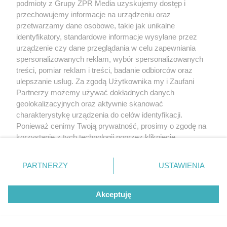
podmioty z Grupy ZPR Media uzyskujemy dostęp i
przechowujemy informacje na urządzeniu oraz
przetwarzamy dane osobowe, takie jak unikalne
identyfikatory, standardowe informacje wysyłane przez
urządzenie czy dane przeglądania w celu zapewniania
spersonalizowanych reklam, wybór spersonalizowanych
treści, pomiar reklam i treści, badanie odbiorców oraz
ulepszanie usług. Za zgodą Użytkownika my i Zaufani
Partnerzy możemy używać dokładnych danych
geolokalizacyjnych oraz aktywnie skanować
charakterystykę urządzenia do celów identyfikacji.
Ponieważ cenimy Twoją prywatność, prosimy o zgodę na
korzystanie z tych technologii poprzez kliknięcie
„Akceptuję”. Zgoda jest dobrowolna i zawsze możesz ją
zmienić/wycofać klikając przycisk ustawień prywatności
PARTNERZY
USTAWIENIA
znajdujący się w lewym dolnym rogu strony
. Niektóre
rodzaje przetwarzania danych nie wymagają zgody
Akceptuję
użytkownika, ale masz prawo sprzeciwić się takiemu
przetwarzaniu. Preferencje będą miały zastosowanie tylko
na tej witrynie.