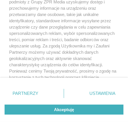
podmioty z Grupy ZPR Media uzyskujemy dostęp i
przechowujemy informacje na urządzeniu oraz
przetwarzamy dane osobowe, takie jak unikalne
identyfikatory, standardowe informacje wysyłane przez
urządzenie czy dane przeglądania w celu zapewniania
spersonalizowanych reklam, wybór spersonalizowanych
treści, pomiar reklam i treści, badanie odbiorców oraz
ulepszanie usług. Za zgodą Użytkownika my i Zaufani
Partnerzy możemy używać dokładnych danych
geolokalizacyjnych oraz aktywnie skanować
charakterystykę urządzenia do celów identyfikacji.
Ponieważ cenimy Twoją prywatność, prosimy o zgodę na
korzystanie z tych technologii poprzez kliknięcie
„Akceptuję”. Zgoda jest dobrowolna i zawsze możesz ją
zmienić/wycofać klikając przycisk ustawień prywatności
PARTNERZY
USTAWIENIA
znajdujący się w lewym dolnym rogu strony
. Niektóre
rodzaje przetwarzania danych nie wymagają zgody
Akceptuję
użytkownika, ale masz prawo sprzeciwić się takiemu
przetwarzaniu. Preferencje będą miały zastosowanie tylko
na tej witrynie.