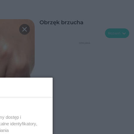
Obrzęk brzucha
Rozwiń
y dostęp i
lne identyfikatory,
iania