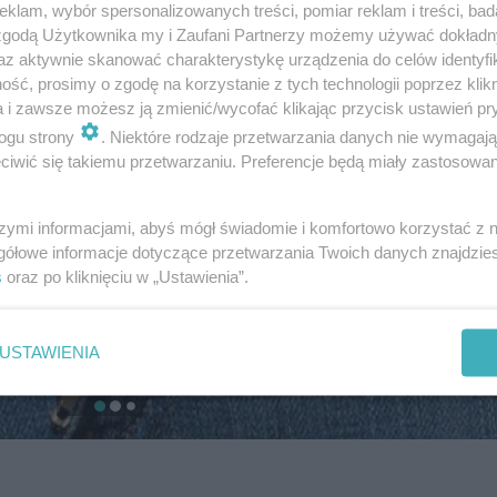
klam, wybór spersonalizowanych treści, pomiar reklam i treści, bad
 zgodą Użytkownika my i Zaufani Partnerzy możemy używać dokład
az aktywnie skanować charakterystykę urządzenia do celów identyfi
ść, prosimy o zgodę na korzystanie z tych technologii poprzez klikn
a i zawsze możesz ją zmienić/wycofać klikając przycisk ustawień pr
ogu strony
. Niektóre rodzaje przetwarzania danych nie wymagaj
iwić się takiemu przetwarzaniu. Preferencje będą miały zastosowanie
szymi informacjami, abyś mógł świadomie i komfortowo korzystać z
gółowe informacje dotyczące przetwarzania Twoich danych znajdzi
s
oraz po kliknięciu w „Ustawienia”.
USTAWIENIA