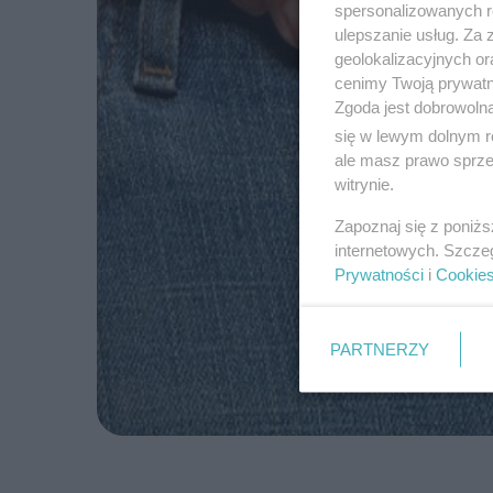
spersonalizowanych re
ulepszanie usług. Za
geolokalizacyjnych or
cenimy Twoją prywatno
Zgoda jest dobrowoln
się w lewym dolnym r
ale masz prawo sprzec
witrynie.
Zapoznaj się z poniż
internetowych. Szcze
Prywatności
i
Cookie
PARTNERZY