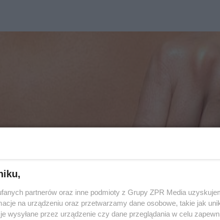
niku,
fanych partnerów oraz inne podmioty z Grupy ZPR Media uzyskujem
cje na urządzeniu oraz przetwarzamy dane osobowe, takie jak unika
je wysyłane przez urządzenie czy dane przeglądania w celu zapewn