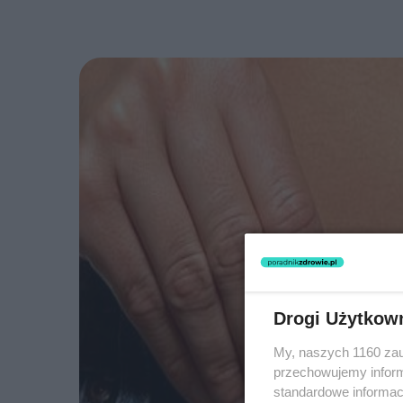
Drogi Użytkow
My, naszych 1160 zau
przechowujemy informa
standardowe informac