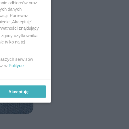
anie odbiorców oraz
nych danych
kacji. Ponieważ
ięcie „Akceptuję”.
ywatności znajdujący
ą zgody użytkownika,
 tylko na tej
 naszych serwisów
esz w
Polityce
Akceptuję