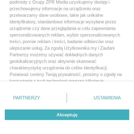
podmioty z Grupy ZPR Media uzyskujemy dostęp i
przechowujemy informacje na urządzeniu oraz
przetwarzamy dane osobowe, takie jak unikalne
identyfikatory, standardowe informacje wysyłane przez
urządzenie czy dane przeglądania w celu zapewniania
spersonalizowanych reklam, wybór spersonalizowanych
treści, pomiar reklam i treści, badanie odbiorców oraz
ulepszanie usług. Za zgodą Użytkownika my i Zaufani
Partnerzy możemy używać dokładnych danych
geolokalizacyjnych oraz aktywnie skanować
charakterystykę urządzenia do celów identyfikacji.
Ponieważ cenimy Twoją prywatność, prosimy o zgodę na
korzystanie z tych technologii poprzez kliknięcie
„Akceptuję”. Zgoda jest dobrowolna i zawsze możesz ją
zmienić/wycofać klikając przycisk ustawień prywatności
PARTNERZY
USTAWIENIA
znajdujący się w lewym dolnym rogu strony
. Niektóre
rodzaje przetwarzania danych nie wymagają zgody
Akceptuję
użytkownika, ale masz prawo sprzeciwić się takiemu
przetwarzaniu. Preferencje będą miały zastosowanie tylko
na tej witrynie.