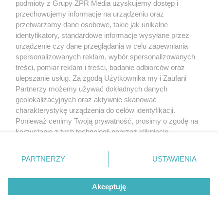
podmioty z Grupy ZPR Media uzyskujemy dostęp i
przechowujemy informacje na urządzeniu oraz
przetwarzamy dane osobowe, takie jak unikalne
identyfikatory, standardowe informacje wysyłane przez
urządzenie czy dane przeglądania w celu zapewniania
spersonalizowanych reklam, wybór spersonalizowanych
treści, pomiar reklam i treści, badanie odbiorców oraz
ulepszanie usług. Za zgodą Użytkownika my i Zaufani
Partnerzy możemy używać dokładnych danych
geolokalizacyjnych oraz aktywnie skanować
charakterystykę urządzenia do celów identyfikacji.
Ponieważ cenimy Twoją prywatność, prosimy o zgodę na
korzystanie z tych technologii poprzez kliknięcie
„Akceptuję”. Zgoda jest dobrowolna i zawsze możesz ją
zmienić/wycofać klikając przycisk ustawień prywatności
PARTNERZY
USTAWIENIA
znajdujący się w lewym dolnym rogu strony
. Niektóre
rodzaje przetwarzania danych nie wymagają zgody
Akceptuję
użytkownika, ale masz prawo sprzeciwić się takiemu
przetwarzaniu. Preferencje będą miały zastosowanie tylko
na tej witrynie.