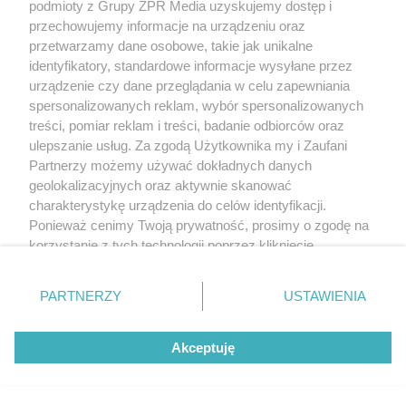
podmioty z Grupy ZPR Media uzyskujemy dostęp i
przechowujemy informacje na urządzeniu oraz
przetwarzamy dane osobowe, takie jak unikalne
identyfikatory, standardowe informacje wysyłane przez
urządzenie czy dane przeglądania w celu zapewniania
spersonalizowanych reklam, wybór spersonalizowanych
treści, pomiar reklam i treści, badanie odbiorców oraz
ulepszanie usług. Za zgodą Użytkownika my i Zaufani
Partnerzy możemy używać dokładnych danych
geolokalizacyjnych oraz aktywnie skanować
charakterystykę urządzenia do celów identyfikacji.
Ponieważ cenimy Twoją prywatność, prosimy o zgodę na
korzystanie z tych technologii poprzez kliknięcie
„Akceptuję”. Zgoda jest dobrowolna i zawsze możesz ją
zmienić/wycofać klikając przycisk ustawień prywatności
PARTNERZY
USTAWIENIA
znajdujący się w lewym dolnym rogu strony
. Niektóre
rodzaje przetwarzania danych nie wymagają zgody
Akceptuję
użytkownika, ale masz prawo sprzeciwić się takiemu
przetwarzaniu. Preferencje będą miały zastosowanie tylko
na tej witrynie.