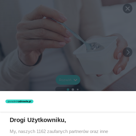
Rozwiń
Drogi Użytkowniku,
My, naszych 1162 zaufanych partnerów oraz inne