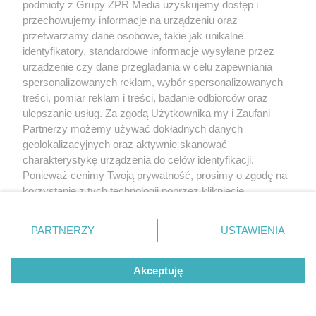
podmioty z Grupy ZPR Media uzyskujemy dostęp i
przechowujemy informacje na urządzeniu oraz
przetwarzamy dane osobowe, takie jak unikalne
identyfikatory, standardowe informacje wysyłane przez
urządzenie czy dane przeglądania w celu zapewniania
spersonalizowanych reklam, wybór spersonalizowanych
treści, pomiar reklam i treści, badanie odbiorców oraz
ulepszanie usług. Za zgodą Użytkownika my i Zaufani
Partnerzy możemy używać dokładnych danych
geolokalizacyjnych oraz aktywnie skanować
charakterystykę urządzenia do celów identyfikacji.
Ponieważ cenimy Twoją prywatność, prosimy o zgodę na
korzystanie z tych technologii poprzez kliknięcie
„Akceptuję”. Zgoda jest dobrowolna i zawsze możesz ją
zmienić/wycofać klikając przycisk ustawień prywatności
PARTNERZY
USTAWIENIA
znajdujący się w lewym dolnym rogu strony
. Niektóre
rodzaje przetwarzania danych nie wymagają zgody
Akceptuję
użytkownika, ale masz prawo sprzeciwić się takiemu
przetwarzaniu. Preferencje będą miały zastosowanie tylko
na tej witrynie.