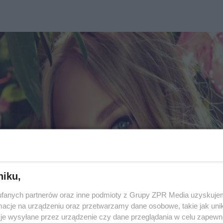
niku,
fanych partnerów oraz inne podmioty z Grupy ZPR Media uzyskujem
cje na urządzeniu oraz przetwarzamy dane osobowe, takie jak unika
je wysyłane przez urządzenie czy dane przeglądania w celu zapewn