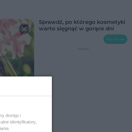
Sprawdź, po którego kosmetyki
warto sięgnąć w gorące dni
Rozwiń
y dostęp i
lne identyfikatory,
iania