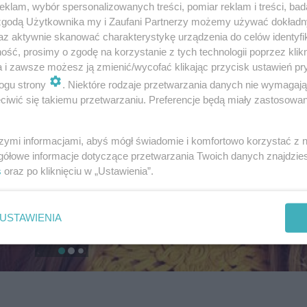
klam, wybór spersonalizowanych treści, pomiar reklam i treści, bad
 zgodą Użytkownika my i Zaufani Partnerzy możemy używać dokład
az aktywnie skanować charakterystykę urządzenia do celów identyfi
ść, prosimy o zgodę na korzystanie z tych technologii poprzez klikn
a i zawsze możesz ją zmienić/wycofać klikając przycisk ustawień pr
ogu strony
. Niektóre rodzaje przetwarzania danych nie wymagaj
iwić się takiemu przetwarzaniu. Preferencje będą miały zastosowanie
szymi informacjami, abyś mógł świadomie i komfortowo korzystać z
gółowe informacje dotyczące przetwarzania Twoich danych znajdzi
s
oraz po kliknięciu w „Ustawienia”.
USTAWIENIA