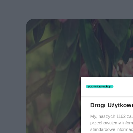
Drogi Użytkow
My, naszych 1162 zau
przechowujemy informa
standardowe informac