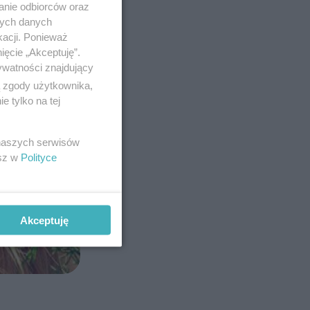
anie odbiorców oraz
nych danych
kacji. Ponieważ
ięcie „Akceptuję”.
ywatności znajdujący
ą zgody użytkownika,
 tylko na tej
 naszych serwisów
esz w
Polityce
Akceptuję