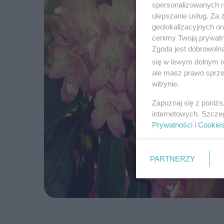
spersonalizowanych re
ulepszanie usług. Za
geolokalizacyjnych or
cenimy Twoją prywatno
Zgoda jest dobrowoln
się w lewym dolnym r
ale masz prawo sprzec
witrynie.
Zapoznaj się z poniż
internetowych. Szcze
Prywatności
i
Cookie
PARTNERZY