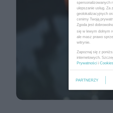
spersonalizowanych re
ulepszanie usług. Za
geolokalizacyjnych or
cenimy Twoją prywatno
Zgoda jest dobrowoln
się w lewym dolnym r
ale masz prawo sprzec
witrynie.
Zapoznaj się z poniż
internetowych. Szcze
Prywatności
i
Cookie
PARTNERZY