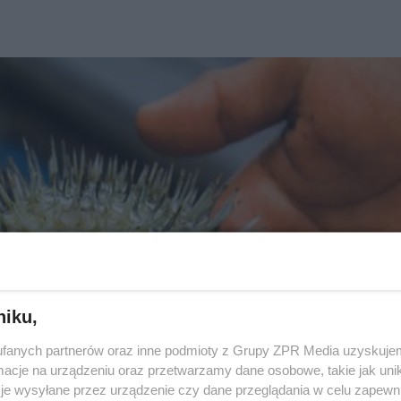
niku,
fanych partnerów oraz inne podmioty z Grupy ZPR Media uzyskujem
cje na urządzeniu oraz przetwarzamy dane osobowe, takie jak unika
je wysyłane przez urządzenie czy dane przeglądania w celu zapewn