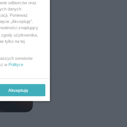
anie odbiorców oraz
nych danych
kacji. Ponieważ
ięcie „Akceptuję”.
ywatności znajdujący
ą zgody użytkownika,
 tylko na tej
#bullfrog #rainm
Post u
 naszych serwisów
esz w
Polityce
Akceptuję