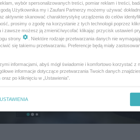
klam, wybór spersonalizowanych treści, pomiar reklam i treści, bad
 zgodą Użytkownika my i Zaufani Partnerzy możemy używać dokład
az aktywnie skanować charakterystykę urządzenia do celów identyfi
ść, prosimy o zgodę na korzystanie z tych technologii poprzez klikn
a i zawsze możesz ją zmienić/wycofać klikając przycisk ustawień pr
ogu strony
. Niektóre rodzaje przetwarzania danych nie wymagaj
iwić się takiemu przetwarzaniu. Preferencje będą miały zastosowanie
szymi informacjami, abyś mógł świadomie i komfortowo korzystać z
gółowe informacje dotyczące przetwarzania Twoich danych znajdzi
s
oraz po kliknięciu w „Ustawienia”.
USTAWIENIA