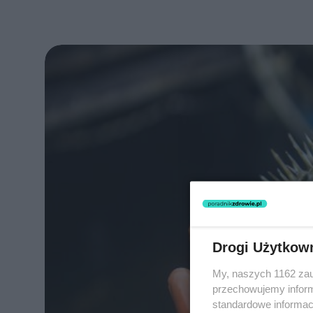
Drogi Użytkow
My, naszych 1162 zau
przechowujemy informa
standardowe informac