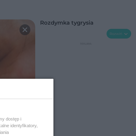
Rozdymka tygrysia
Rozwiń
y dostęp i
lne identyfikatory,
iania